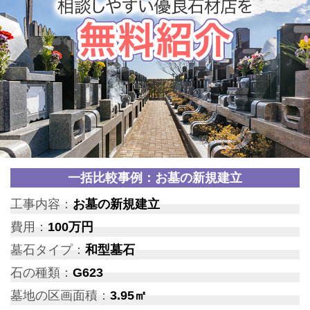
一括比較事例：お墓の新規建立
工事内容：
お墓の新規建立
費用：
100万円
墓石タイプ：
和型墓石
石の種類：
G623
墓地の区画面積：
3.95㎡