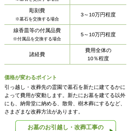
彫刻費
3～10万円程度
※墓石を交換する場合
線香皿等の付属品費
5～10万円程度
※付属品を交換する場合
費用全体の
諸経費
10％程度
価格が変わるポイント
引っ越し・改葬先の霊園で墓石を新たに建てるかに
よって費用が変動します。新たにお墓を建てる以外
にも、納骨堂に納める、散骨、樹木葬にするなど、
さまざまな改葬方法があります。
お墓のお引越し・改葬工事の