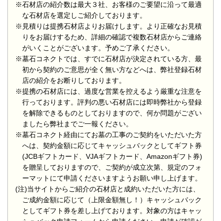
※石材店の紹介数は最大３社、お客様のご要望に沿って最適
な石材店を選定しご紹介しております。
※見積りは提携石材店よりお届けします。より正確なお見積
りをお届けするため、詳細の確認で複数石材店からご連絡
がいくことがございます。予めご了承ください。
※墓石コネクトでは、すでに石材店が決定されている方、最
初から契約のご意思が全く無い方などへは、弊社登録石材
店の紹介をお断りしております。
※提携の石材店には、過度な営業を控えるよう厳重な注意を
行っております。評判の悪い石材店には即時弊社から登録
を解除できるものとしておりますので、何か問題がござい
ましたら弊社までご一報ください。
※墓石コネクト経由にてお墓の工事のご契約をいただいた方
へは、契約金額に応じてキャッシュバックとしてギフト券
(JCBギフトカード、VJAギフトカード、Amazonギフト券)
を贈呈しておりますので、ご契約が成立次第、規定のフォ
ーマットにて申請くださいますようお願い申し上げます。
(注)当サイトからご紹介の石材店と成約いただいた方には、
ご成約金額に応じて（上限金額無し！）キャッシュバック
としてギフト券を差し上げております。対象の方はキャッ