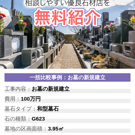
一括比較事例：お墓の新規建立
工事内容：
お墓の新規建立
費用：
100万円
墓石タイプ：
和型墓石
石の種類：
G623
墓地の区画面積：
3.95㎡