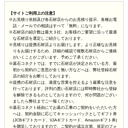
【サイトご利用上の注意】
※お見積り依頼及び各石材店からのお見積り提示、各種お電
話・メールでの相談はすべて「無料」になります。
※石材店の紹介数は最大３社、お客様のご要望に沿って最適
な石材店を選定しご紹介しております。
※見積りは提携石材店よりお届けします。より正確なお見積
りをお届けするため、詳細の確認で複数石材店からご連絡
がいくことがございます。予めご了承ください。
※墓石コネクトでは、すでに石材店が決定されている方、最
初から契約のご意思が全く無い方などへは、弊社登録石材
店の紹介をお断りしております。
※提携の石材店には、過度な営業を控えるよう厳重な注意を
行っております。評判の悪い石材店には即時弊社から登録
を解除できるものとしておりますので、何か問題がござい
ましたら弊社までご一報ください。
※墓石コネクト経由にてお墓の工事のご契約をいただいた方
へは、契約金額に応じてキャッシュバックとしてギフト券
(JCBギフトカード、VJAギフトカード、Amazonギフト券)
を贈呈しておりますので、ご契約が成立次第、規定のフォ