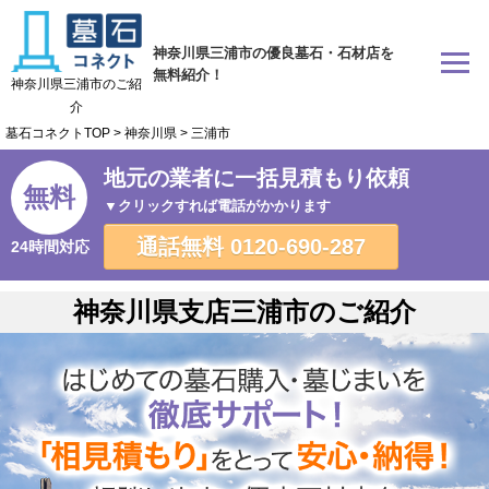
神奈川県三浦市の優良墓石・石材店を
無料紹介！
神奈川県三浦市のご紹
介
墓石コネクトTOP
>
神奈川県
>
三浦市
地元の業者に一括見積もり依頼
無料
▼クリックすれば電話がかかります
通話無料
0120-690-287
24時間対応
神奈川県支店三浦市のご紹介