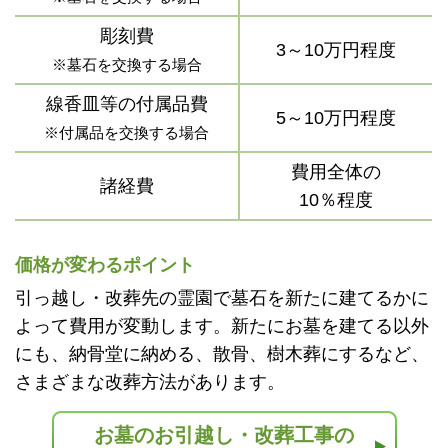
彫刻費
3～10万円程度
※墓石を交換する場合
線香皿等の付属品費
5～10万円程度
※付属品を交換する場合
費用全体の
諸経費
10％程度
価格が変わるポイント
引っ越し・改葬先の霊園で墓石を新たに建てるかに
よって費用が変動します。新たにお墓を建てる以外
にも、納骨堂に納める、散骨、樹木葬にするなど、
さまざまな改葬方法があります。
お墓のお引越し・改葬工事の