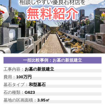
一括比較事例：お墓の新規建立
工事内容：
お墓の新規建立
費用：
100万円
墓石タイプ：
和型墓石
石の種類：
G623
墓地の区画面積：
3.95㎡