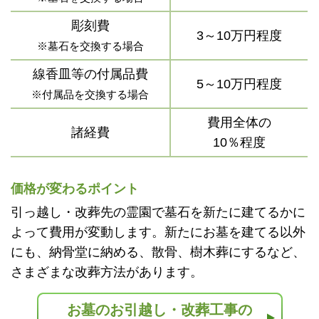
彫刻費
3～10万円程度
※墓石を交換する場合
線香皿等の付属品費
5～10万円程度
※付属品を交換する場合
費用全体の
諸経費
10％程度
価格が変わるポイント
引っ越し・改葬先の霊園で墓石を新たに建てるかに
よって費用が変動します。新たにお墓を建てる以外
にも、納骨堂に納める、散骨、樹木葬にするなど、
さまざまな改葬方法があります。
お墓のお引越し・改葬工事の