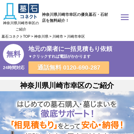
神奈川県川崎市幸区の優良墓石・石材
店を無料紹介！
神奈川県川崎市幸区の
ご紹介
墓石コネクトTOP
>
神奈川県
>
川崎市
>
川崎市幸区
地元の業者に一括見積もり依頼
無料
▼クリックすれば電話がかかります
通話無料
0120-690-287
24時間対応
神奈川県川崎市幸区のご紹介