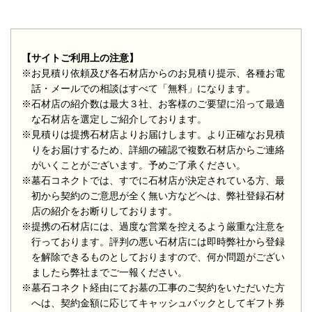
【サイトご利用上の注意】
※お見積り依頼及び各石材店からのお見積り提示、各種お電
話・メールでの相談はすべて「無料」になります。
※石材店の紹介数は最大３社、お客様のご要望に沿って最適
な石材店を選定しご紹介しております。
※見積りは提携石材店よりお届けします。より正確なお見積
りをお届けするため、詳細の確認で複数石材店からご連絡
がいくことがございます。予めご了承ください。
※墓石コネクトでは、すでに石材店が決定されている方、最
初から契約のご意思が全く無い方などへは、弊社登録石材
店の紹介をお断りしております。
※提携の石材店には、過度な営業を控えるよう厳重な注意を
行っております。評判の悪い石材店には即時弊社から登録
を解除できるものとしておりますので、何か問題がござい
ましたら弊社までご一報ください。
※墓石コネクト経由にてお墓の工事のご契約をいただいた方
へは、契約金額に応じてキャッシュバックとしてギフト券