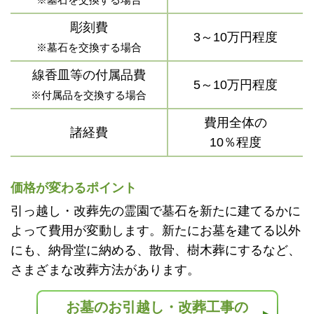
彫刻費
3～10万円程度
※墓石を交換する場合
線香皿等の付属品費
5～10万円程度
※付属品を交換する場合
費用全体の
諸経費
10％程度
価格が変わるポイント
引っ越し・改葬先の霊園で墓石を新たに建てるかに
よって費用が変動します。新たにお墓を建てる以外
にも、納骨堂に納める、散骨、樹木葬にするなど、
さまざまな改葬方法があります。
お墓のお引越し・改葬工事の