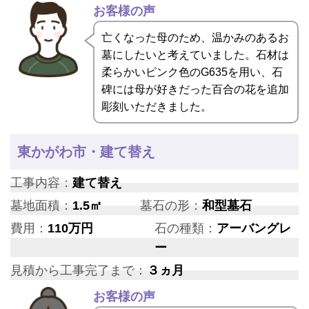
お客様の声
亡くなった母のため、温かみのあるお
墓にしたいと考えていました。石材は
柔らかいピンク色のG635を用い、石
碑には母が好きだった百合の花を追加
彫刻いただきました。
東かがわ市・建て替え
工事内容：
建て替え
墓地面積：
1.5㎡
墓石の形：
和型墓石
費用：
110万円
石の種類：
アーバングレ
ー
見積から工事完了まで：
３ヵ月
お客様の声