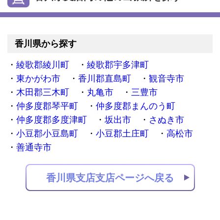
香川県から探す
綾歌郡綾川町
綾歌郡宇多津町
東かがわ市
香川郡直島町
観音寺市
木田郡三木町
丸亀市
三豊市
仲多度郡琴平町
仲多度郡まんのう町
仲多度郡多度津町
坂出市
さぬき市
小豆郡小豆島町
小豆郡土庄町
高松市
善通寺市
香川県支店支店ページへ戻る