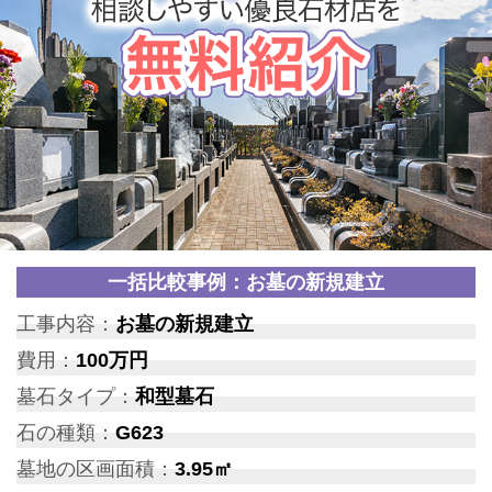
一括比較事例：お墓の新規建立
工事内容：
お墓の新規建立
費用：
100万円
墓石タイプ：
和型墓石
石の種類：
G623
墓地の区画面積：
3.95㎡