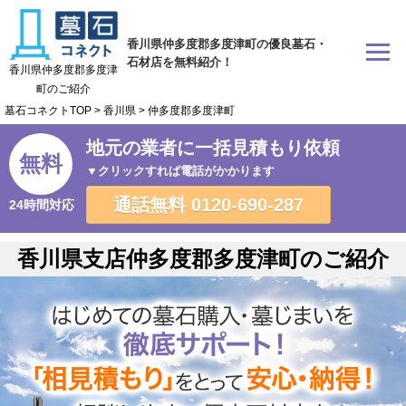
香川県仲多度郡多度津町の優良墓石・
石材店を無料紹介！
香川県仲多度郡多度津
町のご紹介
墓石コネクトTOP
>
香川県
>
仲多度郡多度津町
地元の業者に一括見積もり依頼
無料
▼クリックすれば電話がかかります
通話無料
0120-690-287
24時間対応
香川県支店仲多度郡多度津町のご紹介