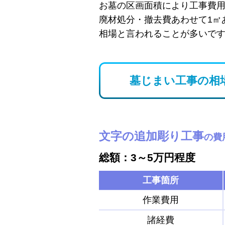
お墓の区画面積により工事費
廃材処分・撤去費あわせて1㎡
相場と言われることが多いで
墓じまい工事の相
文字の追加彫り工事
の費
総額：3～5万円程度
工事箇所
作業費用
諸経費