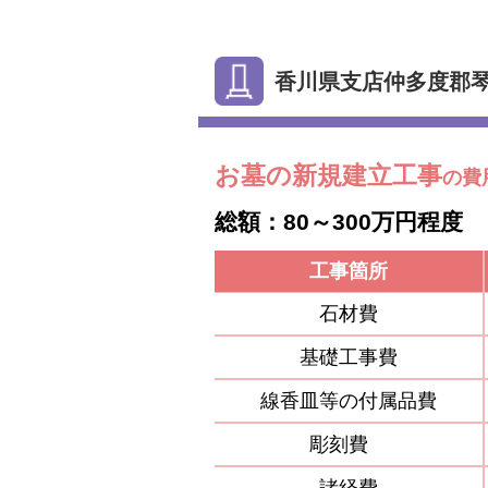
香川県支店仲多度郡
お墓の新規建立工事
の費
総額：80～300万円程度
工事箇所
石材費
基礎工事費
線香皿等の付属品費
彫刻費