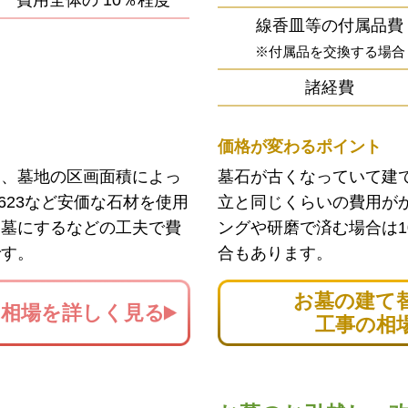
費用全体の
10％程度
線香皿等の付属品費
※付属品を交換する場合
諸経費
価格が変わるポイント
ン、墓地の区画面積によっ
墓石が古くなっていて建
623など安価な石材を使用
立と同じくらいの費用が
お墓にするなどの工夫で費
ングや研磨で済む場合は1
です。
合もあります。
お墓の建て
の
相場を詳しく見る
工事の相