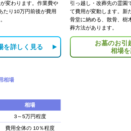
用が変わります。作業費や
引っ越し・改葬先の霊園
あたり10万円前後が費用
て費用が変動します。新
す。
骨堂に納める、散骨、樹
葬方法があります。
お墓のお引
場を
詳しく見る
相場を
用相場
相場
3～5万円程度
費用全体の
10％程度