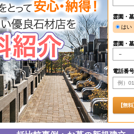
霊園・
はい
霊園・
電話番