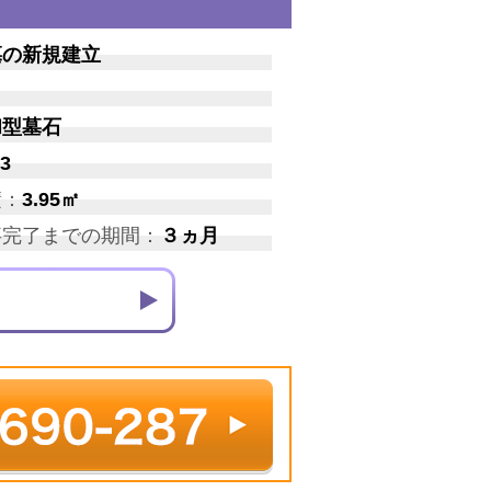
墓の新規建立
和型墓石
3
積：
3.95㎡
事完了までの期間：
３ヵ月