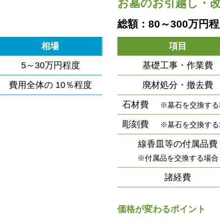
お墓のお引越し・
総額：80～300万円
相場
項目
5～30万円程度
基礎工事・作業費
費用全体の
10％程度
廃材処分・撤去費
石材費
※墓石を交換する
彫刻費
※墓石を交換する
線香皿等の付属品費
※付属品を交換する場合
諸経費
価格が変わるポイント