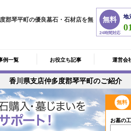
地
無料
度郡琴平町の優良墓石・石材店を無
0
24時間対応
事例一覧
お役立ち記事
運営会
香川県支店仲多度郡琴平町のご紹介
無料
お墓の