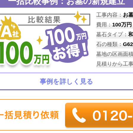
一括比較事例：お墓の新規建立
工事内容：
お
費用：
100万円
墓石タイプ：
石の種類：
G62
墓地の区画面
見積りから工
事例を詳しく見る