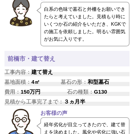
白系の色味で墓石と外柵をお願いでき
たらと考えていました。見積もり時に
いくつか石の紹介をいただき、KGKで
の施工を依頼しました。明るい雰囲気
がお気に入りです。
前橋市・建て替え
工事内容：
建て替え
墓地面積：
4㎡
墓石の形：
和型墓石
費用：
150万円
石の種類：
G130
見積から工事完了まで：
３ヵ月半
お客様の声
経年劣化が目立ってきたので、建て替
えを決めました。風化や劣化に強い石