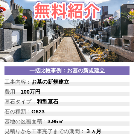
一括比較事例：お墓の新規建立
工事内容：
お墓の新規建立
費用：
100万円
墓石タイプ：
和型墓石
石の種類：
G623
墓地の区画面積：
3.95㎡
見積りから工事完了までの期間：
３ヵ月