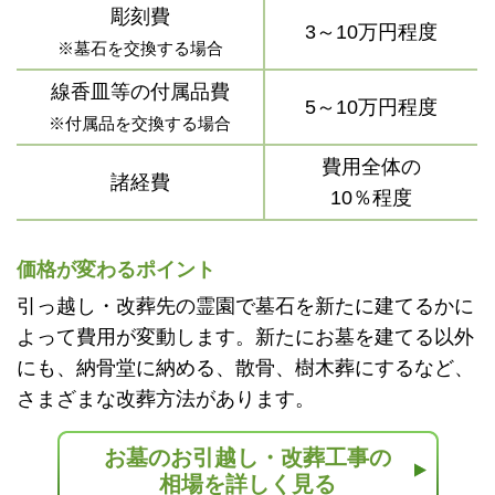
彫刻費
3～10万円程度
※墓石を交換する場合
線香皿等の付属品費
5～10万円程度
※付属品を交換する場合
費用全体の
諸経費
10％程度
価格が変わるポイント
引っ越し・改葬先の霊園で墓石を新たに建てるかに
よって費用が変動します。新たにお墓を建てる以外
にも、納骨堂に納める、散骨、樹木葬にするなど、
さまざまな改葬方法があります。
お墓のお引越し・改葬工事の
相場を詳しく見る