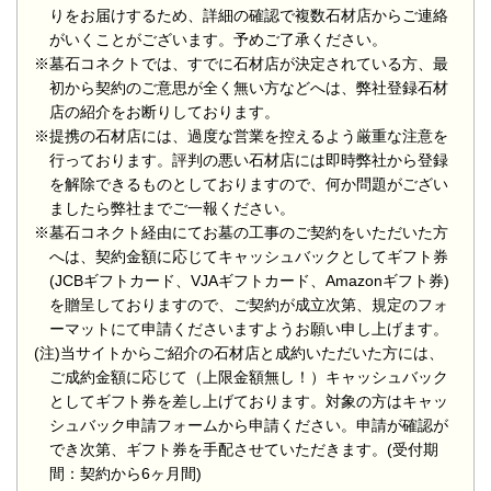
りをお届けするため、詳細の確認で複数石材店からご連絡
がいくことがございます。予めご了承ください。
※墓石コネクトでは、すでに石材店が決定されている方、最
初から契約のご意思が全く無い方などへは、弊社登録石材
店の紹介をお断りしております。
※提携の石材店には、過度な営業を控えるよう厳重な注意を
行っております。評判の悪い石材店には即時弊社から登録
を解除できるものとしておりますので、何か問題がござい
ましたら弊社までご一報ください。
※墓石コネクト経由にてお墓の工事のご契約をいただいた方
へは、契約金額に応じてキャッシュバックとしてギフト券
(JCBギフトカード、VJAギフトカード、Amazonギフト券)
を贈呈しておりますので、ご契約が成立次第、規定のフォ
ーマットにて申請くださいますようお願い申し上げます。
(注)当サイトからご紹介の石材店と成約いただいた方には、
ご成約金額に応じて（上限金額無し！）キャッシュバック
としてギフト券を差し上げております。対象の方はキャッ
シュバック申請フォームから申請ください。申請が確認が
でき次第、ギフト券を手配させていただきます。(受付期
間：契約から6ヶ月間)