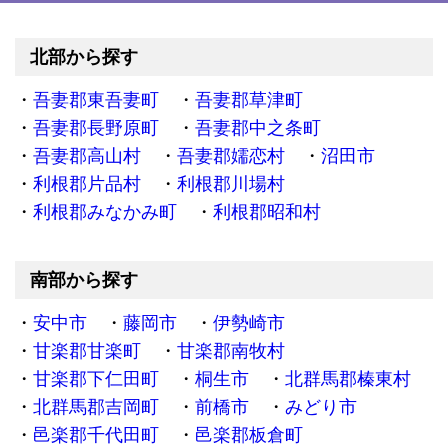
北部から探す
吾妻郡東吾妻町
吾妻郡草津町
吾妻郡長野原町
吾妻郡中之条町
吾妻郡高山村
吾妻郡嬬恋村
沼田市
利根郡片品村
利根郡川場村
利根郡みなかみ町
利根郡昭和村
南部から探す
安中市
藤岡市
伊勢崎市
甘楽郡甘楽町
甘楽郡南牧村
甘楽郡下仁田町
桐生市
北群馬郡榛東村
北群馬郡吉岡町
前橋市
みどり市
邑楽郡千代田町
邑楽郡板倉町