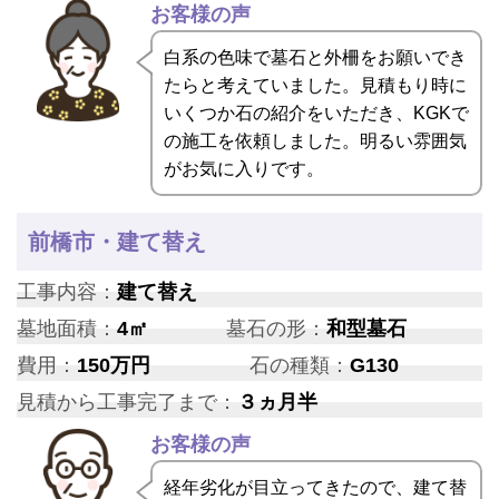
お客様の声
白系の色味で墓石と外柵をお願いでき
たらと考えていました。見積もり時に
いくつか石の紹介をいただき、KGKで
の施工を依頼しました。明るい雰囲気
がお気に入りです。
前橋市・建て替え
工事内容：
建て替え
墓地面積：
4㎡
墓石の形：
和型墓石
費用：
150万円
石の種類：
G130
見積から工事完了まで：
３ヵ月半
お客様の声
経年劣化が目立ってきたので、建て替