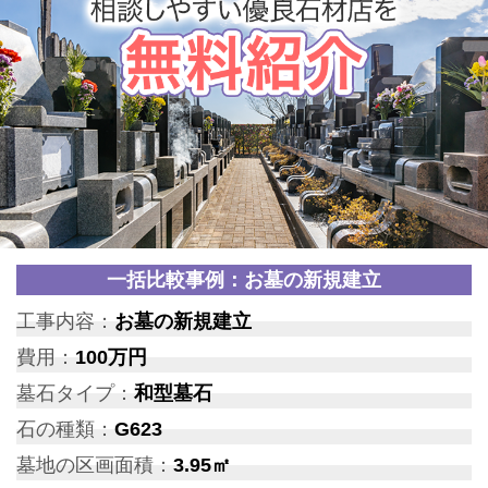
一括比較事例：お墓の新規建立
工事内容：
お墓の新規建立
費用：
100万円
墓石タイプ：
和型墓石
石の種類：
G623
墓地の区画面積：
3.95㎡