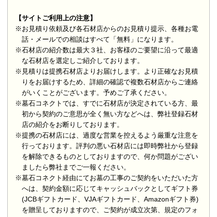
【サイトご利用上の注意】
※お見積り依頼及び各石材店からのお見積り提示、各種お電
話・メールでの相談はすべて「無料」になります。
※石材店の紹介数は最大３社、お客様のご要望に沿って最適
な石材店を選定しご紹介しております。
※見積りは提携石材店よりお届けします。より正確なお見積
りをお届けするため、詳細の確認で複数石材店からご連絡
がいくことがございます。予めご了承ください。
※墓石コネクトでは、すでに石材店が決定されている方、最
初から契約のご意思が全く無い方などへは、弊社登録石材
店の紹介をお断りしております。
※提携の石材店には、過度な営業を控えるよう厳重な注意を
行っております。評判の悪い石材店には即時弊社から登録
を解除できるものとしておりますので、何か問題がござい
ましたら弊社までご一報ください。
※墓石コネクト経由にてお墓の工事のご契約をいただいた方
へは、契約金額に応じてキャッシュバックとしてギフト券
(JCBギフトカード、VJAギフトカード、Amazonギフト券)
を贈呈しておりますので、ご契約が成立次第、規定のフォ