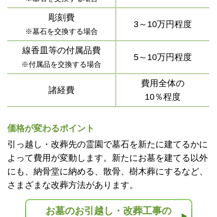
彫刻費
3～10万円程度
※墓石を交換する場合
線香皿等の付属品費
5～10万円程度
※付属品を交換する場合
費用全体の
諸経費
10％程度
価格が変わるポイント
引っ越し・改葬先の霊園で墓石を新たに建てるかに
よって費用が変動します。新たにお墓を建てる以外
にも、納骨堂に納める、散骨、樹木葬にするなど、
さまざまな改葬方法があります。
お墓のお引越し・改葬工事の