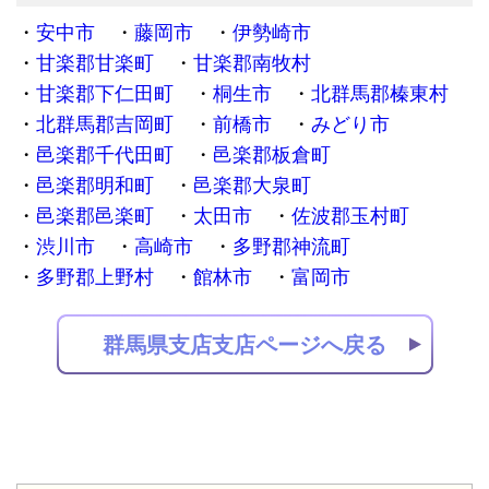
安中市
藤岡市
伊勢崎市
甘楽郡甘楽町
甘楽郡南牧村
甘楽郡下仁田町
桐生市
北群馬郡榛東村
北群馬郡吉岡町
前橋市
みどり市
邑楽郡千代田町
邑楽郡板倉町
邑楽郡明和町
邑楽郡大泉町
邑楽郡邑楽町
太田市
佐波郡玉村町
渋川市
高崎市
多野郡神流町
多野郡上野村
館林市
富岡市
群馬県支店支店ページへ戻る