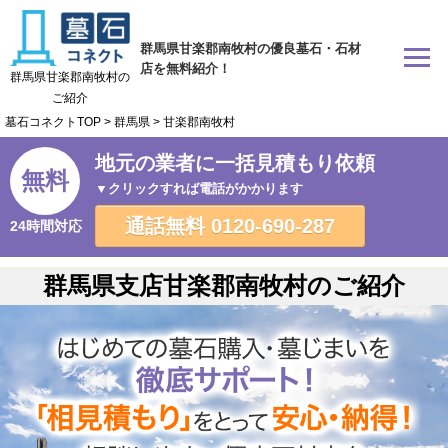
群馬県甘楽郡南牧村の優良墓石・石材
店を無料紹介！
群馬県甘楽郡南牧村の
ご紹介
墓石コネクトTOP
>
群馬県
>
甘楽郡南牧村
地元の業者に一括見積もり依頼
無料
▼クリックすれば電話がかかります
通話無料
0120-690-287
24時間対応
群馬県支店甘楽郡南牧村のご紹介