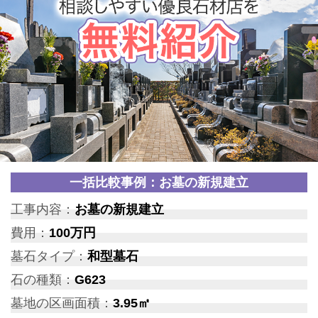
一括比較事例：お墓の新規建立
工事内容：
お墓の新規建立
費用：
100万円
墓石タイプ：
和型墓石
石の種類：
G623
墓地の区画面積：
3.95㎡