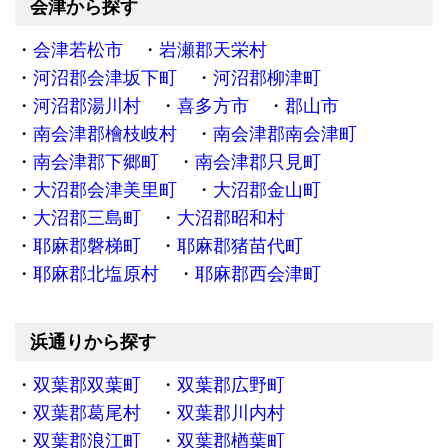
会津から探す
会津若松市
岩瀬郡天栄村
河沼郡会津坂下町
河沼郡柳津町
河沼郡湯川村
喜多方市
郡山市
南会津郡檜枝岐村
南会津郡南会津町
南会津郡下郷町
南会津郡只見町
大沼郡会津美里町
大沼郡金山町
大沼郡三島町
大沼郡昭和村
耶麻郡磐梯町
耶麻郡猪苗代町
耶麻郡北塩原村
耶麻郡西会津町
浜通りから探す
双葉郡双葉町
双葉郡広野町
双葉郡葛尾村
双葉郡川内村
双葉郡浪江町
双葉郡楢葉町