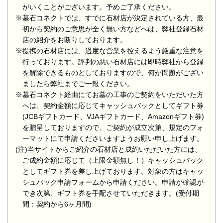
がいくことがございます。予めご了承ください。
※墓石コネクトでは、すでに石材店が決定されている方、最
初から契約のご意思が全く無い方などへは、弊社登録石材
店の紹介をお断りしております。
※提携の石材店には、過度な営業を控えるよう厳重な注意を
行っております。評判の悪い石材店には即時弊社から登録
を解除できるものとしておりますので、何か問題がござい
ましたら弊社までご一報ください。
※墓石コネクト経由にてお墓の工事のご契約をいただいた方
へは、契約金額に応じてキャッシュバックとしてギフト券
(JCBギフトカード、VJAギフトカード、Amazonギフト券)
を贈呈しておりますので、ご契約が成立次第、規定のフォ
ーマットにて申請くださいますようお願い申し上げます。
(注)当サイトからご紹介の石材店と成約いただいた方には、
ご成約金額に応じて（上限金額無し！）キャッシュバック
としてギフト券を差し上げております。対象の方はキャッ
シュバック申請フォームから申請ください。申請が確認が
でき次第、ギフト券を手配させていただきます。(受付期
間：契約から6ヶ月間)