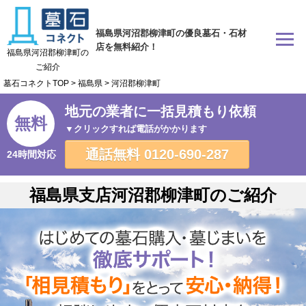
福島県河沼郡柳津町の優良墓石・石材
店を無料紹介！
福島県河沼郡柳津町の
ご紹介
墓石コネクトTOP
>
福島県
>
河沼郡柳津町
地元の業者に一括見積もり依頼
無料
▼クリックすれば電話がかかります
通話無料
0120-690-287
24時間対応
福島県支店河沼郡柳津町のご紹介