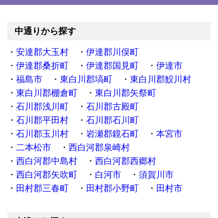
中通りから探す
安達郡大玉村
伊達郡川俣町
伊達郡桑折町
伊達郡国見町
伊達市
福島市
東白川郡塙町
東白川郡鮫川村
東白川郡棚倉町
東白川郡矢祭町
石川郡浅川町
石川郡古殿町
石川郡平田村
石川郡石川町
石川郡玉川村
岩瀬郡鏡石町
本宮市
二本松市
西白河郡泉崎村
西白河郡中島村
西白河郡西郷村
西白河郡矢吹町
白河市
須賀川市
田村郡三春町
田村郡小野町
田村市