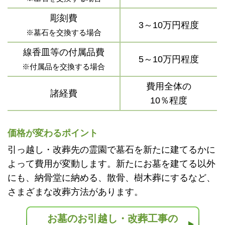
彫刻費
3～10万円程度
※墓石を交換する場合
線香皿等の付属品費
5～10万円程度
※付属品を交換する場合
費用全体の
諸経費
10％程度
価格が変わるポイント
引っ越し・改葬先の霊園で墓石を新たに建てるかに
よって費用が変動します。新たにお墓を建てる以外
にも、納骨堂に納める、散骨、樹木葬にするなど、
さまざまな改葬方法があります。
お墓のお引越し・改葬工事の