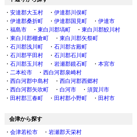
安達郡大玉村
伊達郡川俣町
伊達郡桑折町
伊達郡国見町
伊達市
福島市
東白川郡塙町
東白川郡鮫川村
東白川郡棚倉町
東白川郡矢祭町
石川郡浅川町
石川郡古殿町
石川郡平田村
石川郡石川町
石川郡玉川村
岩瀬郡鏡石町
本宮市
二本松市
西白河郡泉崎村
西白河郡中島村
西白河郡西郷村
西白河郡矢吹町
白河市
須賀川市
田村郡三春町
田村郡小野町
田村市
会津から探す
会津若松市
岩瀬郡天栄村