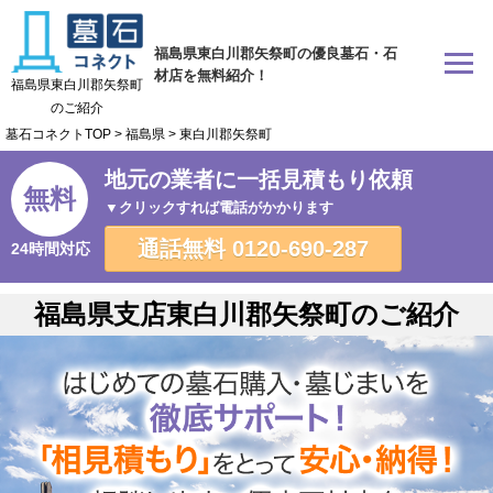
福島県東白川郡矢祭町の優良墓石・石
材店を無料紹介！
福島県東白川郡矢祭町
のご紹介
墓石コネクトTOP
>
福島県
>
東白川郡矢祭町
地元の業者に一括見積もり依頼
無料
▼クリックすれば電話がかかります
通話無料
0120-690-287
24時間対応
福島県支店東白川郡矢祭町のご紹介