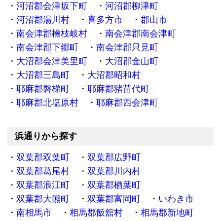
河沼郡会津坂下町
河沼郡柳津町
河沼郡湯川村
喜多方市
郡山市
南会津郡檜枝岐村
南会津郡南会津町
南会津郡下郷町
南会津郡只見町
大沼郡会津美里町
大沼郡金山町
大沼郡三島町
大沼郡昭和村
耶麻郡磐梯町
耶麻郡猪苗代町
耶麻郡北塩原村
耶麻郡西会津町
浜通りから探す
双葉郡双葉町
双葉郡広野町
双葉郡葛尾村
双葉郡川内村
双葉郡浪江町
双葉郡楢葉町
双葉郡大熊町
双葉郡富岡町
いわき市
南相馬市
相馬郡飯舘村
相馬郡新地町