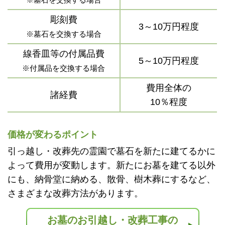
彫刻費
3～10万円程度
※墓石を交換する場合
線香皿等の付属品費
5～10万円程度
※付属品を交換する場合
費用全体の
諸経費
10％程度
価格が変わるポイント
引っ越し・改葬先の霊園で墓石を新たに建てるかに
よって費用が変動します。新たにお墓を建てる以外
にも、納骨堂に納める、散骨、樹木葬にするなど、
さまざまな改葬方法があります。
お墓のお引越し・改葬工事の