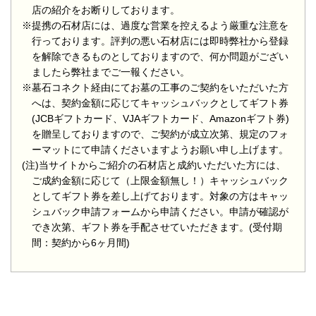
店の紹介をお断りしております。
※提携の石材店には、過度な営業を控えるよう厳重な注意を
行っております。評判の悪い石材店には即時弊社から登録
を解除できるものとしておりますので、何か問題がござい
ましたら弊社までご一報ください。
※墓石コネクト経由にてお墓の工事のご契約をいただいた方
へは、契約金額に応じてキャッシュバックとしてギフト券
(JCBギフトカード、VJAギフトカード、Amazonギフト券)
を贈呈しておりますので、ご契約が成立次第、規定のフォ
ーマットにて申請くださいますようお願い申し上げます。
(注)当サイトからご紹介の石材店と成約いただいた方には、
ご成約金額に応じて（上限金額無し！）キャッシュバック
としてギフト券を差し上げております。対象の方はキャッ
シュバック申請フォームから申請ください。申請が確認が
でき次第、ギフト券を手配させていただきます。(受付期
間：契約から6ヶ月間)