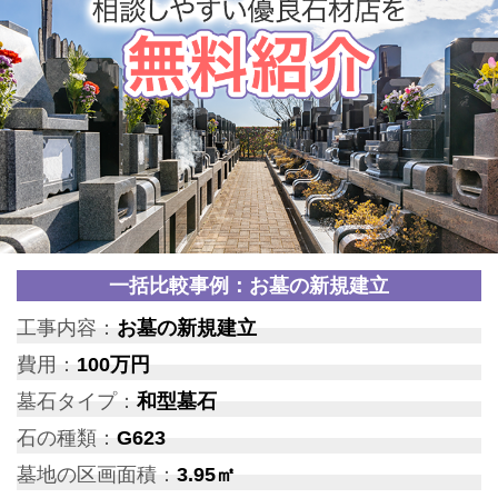
一括比較事例：お墓の新規建立
工事内容：
お墓の新規建立
費用：
100万円
墓石タイプ：
和型墓石
石の種類：
G623
墓地の区画面積：
3.95㎡