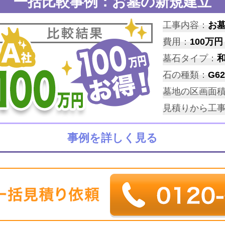
一括比較事例：お墓の新規建立
工事内容：
お
費用：
100万円
墓石タイプ：
石の種類：
G62
墓地の区画面
見積りから工
事例を詳しく見る