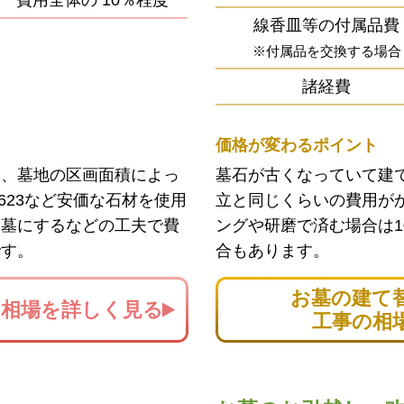
費用全体の
10％程度
線香皿等の付属品費
※付属品を交換する場合
諸経費
価格が変わるポイント
ン、墓地の区画面積によっ
墓石が古くなっていて建
623など安価な石材を使用
立と同じくらいの費用が
お墓にするなどの工夫で費
ングや研磨で済む場合は1
です。
合もあります。
お墓の建て
の
相場を詳しく見る
工事の相