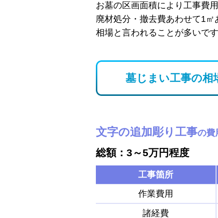
お墓の区画面積により工事費
廃材処分・撤去費あわせて1㎡
相場と言われることが多いで
墓じまい工事の相
文字の追加彫り工事
の費
総額：3～5万円程度
工事箇所
作業費用
諸経費