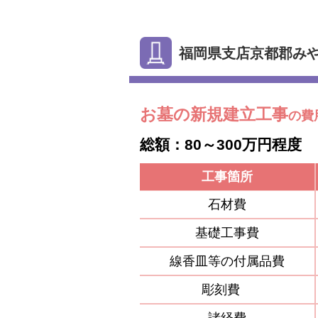
福岡県支店京都郡み
お墓の新規建立工事
の費
総額：80～300万円程度
工事箇所
石材費
基礎工事費
線香皿等の付属品費
彫刻費