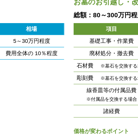
お墓のお引越し・
総額：80～300万円
相場
項目
5～30万円程度
基礎工事・作業費
費用全体の
10％程度
廃材処分・撤去費
石材費
※墓石を交換する
彫刻費
※墓石を交換する
線香皿等の付属品費
※付属品を交換する場合
諸経費
価格が変わるポイント