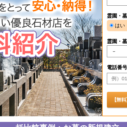
霊園・
はい
霊園・
電話番