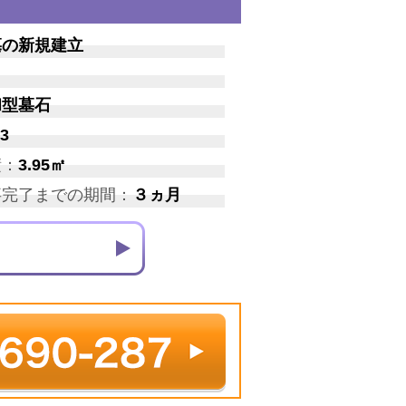
墓の新規建立
和型墓石
3
積：
3.95㎡
事完了までの期間：
３ヵ月