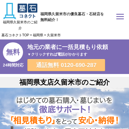
福岡県久留米市の優良墓石・石材店を
無料紹介！
福岡県久留米市のご紹
介
墓石コネクトTOP
>
福岡県
>
久留米市
地元の業者に一括見積もり依頼
無料
▼クリックすれば電話がかかります
通話無料
0120-690-287
24時間対応
福岡県支店久留米市のご紹介