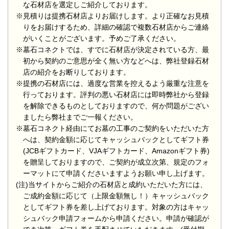
な石材店を選定しご紹介しております。
※見積りは提携石材店よりお届けします。より正確なお見積
りをお届けするため、詳細の確認で複数石材店からご連絡
がいくことがございます。予めご了承ください。
※墓石コネクトでは、すでに石材店が決定されている方、最
初から契約のご意思が全く無い方などへは、弊社登録石材
店の紹介をお断りしております。
※提携の石材店には、過度な営業を控えるよう厳重な注意を
行っております。評判の悪い石材店には即時弊社から登録
を解除できるものとしておりますので、何か問題がござい
ましたら弊社までご一報ください。
※墓石コネクト経由にてお墓の工事のご契約をいただいた方
へは、契約金額に応じてキャッシュバックとしてギフト券
(JCBギフトカード、VJAギフトカード、Amazonギフト券)
を贈呈しておりますので、ご契約が成立次第、規定のフォ
ーマットにて申請くださいますようお願い申し上げます。
(注)当サイトからご紹介の石材店と成約いただいた方には、
ご成約金額に応じて（上限金額無し！）キャッシュバック
としてギフト券を差し上げております。対象の方はキャッ
シュバック申請フォームから申請ください。申請が確認が