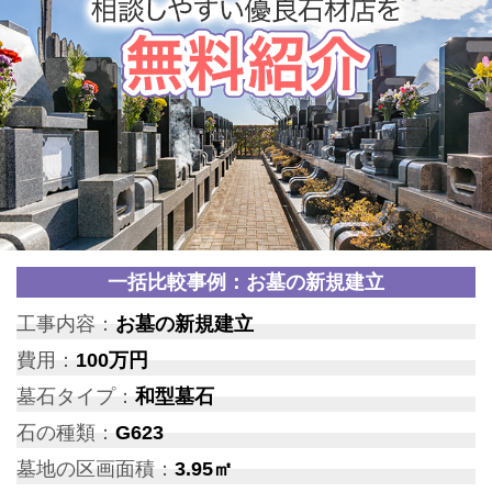
一括比較事例：お墓の新規建立
工事内容：
お墓の新規建立
費用：
100万円
墓石タイプ：
和型墓石
石の種類：
G623
墓地の区画面積：
3.95㎡