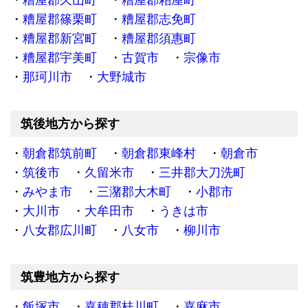
糟屋郡久山町
糟屋郡粕屋町
糟屋郡篠栗町
糟屋郡志免町
糟屋郡新宮町
糟屋郡須惠町
糟屋郡宇美町
古賀市
宗像市
那珂川市
大野城市
筑後地方から探す
朝倉郡筑前町
朝倉郡東峰村
朝倉市
筑後市
久留米市
三井郡大刀洗町
みやま市
三潴郡大木町
小郡市
大川市
大牟田市
うきは市
八女郡広川町
八女市
柳川市
筑豊地方から探す
飯塚市
嘉穂郡桂川町
嘉麻市