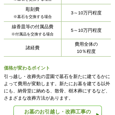
彫刻費
3～10万円程度
※墓石を交換する場合
線香皿等の付属品費
5～10万円程度
※付属品を交換する場合
費用全体の
諸経費
10％程度
価格が変わるポイント
引っ越し・改葬先の霊園で墓石を新たに建てるかに
よって費用が変動します。新たにお墓を建てる以外
にも、納骨堂に納める、散骨、樹木葬にするなど、
さまざまな改葬方法があります。
お墓のお引越し・改葬工事の