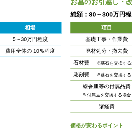
お墓のお引越し・
総額：80～300万円
相場
項目
5～30万円程度
基礎工事・作業費
費用全体の
10％程度
廃材処分・撤去費
石材費
※墓石を交換する
彫刻費
※墓石を交換する
線香皿等の付属品費
※付属品を交換する場合
諸経費
価格が変わるポイント