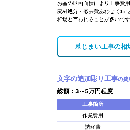
お墓の区画面積により工事費
廃材処分・撤去費あわせて1㎡
相場と言われることが多いで
墓じまい工事の相
文字の追加彫り工事
の費
総額：3～5万円程度
工事箇所
作業費用
諸経費