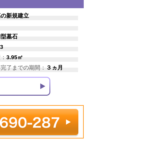
墓の新規建立
和型墓石
3
積：
3.95㎡
事完了までの期間：
３ヵ月