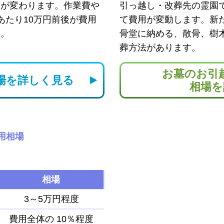
用が変わります。作業費や
引っ越し・改葬先の霊園
あたり10万円前後が費用
て費用が変動します。新
す。
骨堂に納める、散骨、樹
葬方法があります。
お墓のお引
場を
詳しく見る
相場を
用相場
相場
3～5万円程度
費用全体の
10％程度