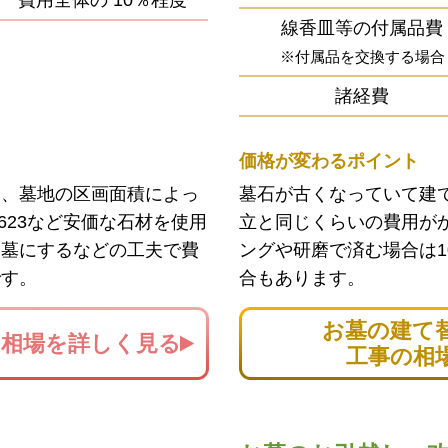
費用全体の
10％程度
線香皿等の付属品費
※付属品を交換する場合
諸経費
価格が変わるポイント
ン、墓地の区画面積によっ
墓石が古くなっていて建
623など安価な石材を使用
立と同じくらいの費用が
お墓にするなどの工夫で費
ングや研磨で済む場合は1
です。
合もあります。
お墓の建て
の
相場を詳しく見る
工事の相