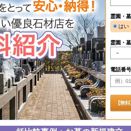
霊園・
はい
霊園・
電話番