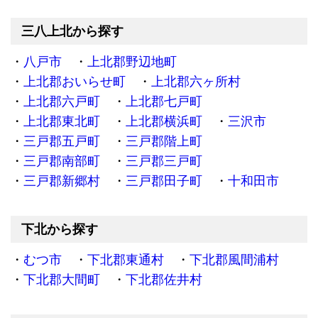
三八上北から探す
八戸市
上北郡野辺地町
上北郡おいらせ町
上北郡六ヶ所村
上北郡六戸町
上北郡七戸町
上北郡東北町
上北郡横浜町
三沢市
三戸郡五戸町
三戸郡階上町
三戸郡南部町
三戸郡三戸町
三戸郡新郷村
三戸郡田子町
十和田市
下北から探す
むつ市
下北郡東通村
下北郡風間浦村
下北郡大間町
下北郡佐井村