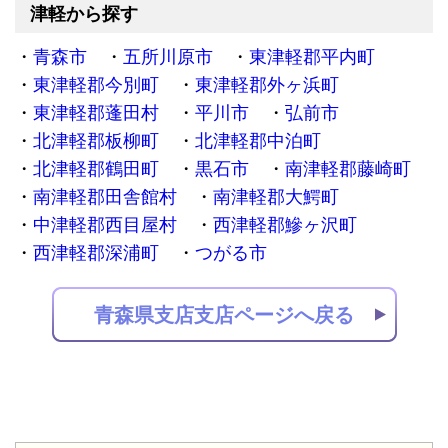
津軽から探す
青森市
五所川原市
東津軽郡平内町
東津軽郡今別町
東津軽郡外ヶ浜町
東津軽郡蓬田村
平川市
弘前市
北津軽郡板柳町
北津軽郡中泊町
北津軽郡鶴田町
黒石市
南津軽郡藤崎町
南津軽郡田舎館村
南津軽郡大鰐町
中津軽郡西目屋村
西津軽郡鰺ヶ沢町
西津軽郡深浦町
つがる市
青森県支店支店ページへ戻る