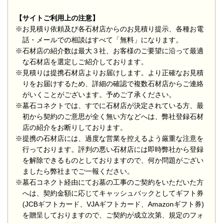
【サイトご利用上の注意】
※お見積り依頼及び各石材店からのお見積り提示、各種お電
話・メールでの相談はすべて「無料」になります。
※石材店の紹介数は最大３社、お客様のご要望に沿って最適
な石材店を選定しご紹介しております。
※見積りは提携石材店よりお届けします。より正確なお見積
りをお届けするため、詳細の確認で複数石材店からご連絡
がいくことがございます。予めご了承ください。
※墓石コネクトでは、すでに石材店が決定されている方、最
初から契約のご意思が全く無い方などへは、弊社登録石材
店の紹介をお断りしております。
※提携の石材店には、過度な営業を控えるよう厳重な注意を
行っております。評判の悪い石材店には即時弊社から登録
を解除できるものとしておりますので、何か問題がござい
ましたら弊社までご一報ください。
※墓石コネクト経由にてお墓の工事のご契約をいただいた方
へは、契約金額に応じてキャッシュバックとしてギフト券
(JCBギフトカード、VJAギフトカード、Amazonギフト券)
を贈呈しておりますので、ご契約が成立次第、規定のフォ