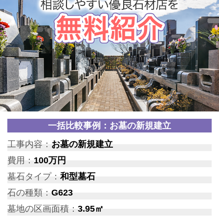
一括比較事例：お墓の新規建立
工事内容：
お墓の新規建立
費用：
100万円
墓石タイプ：
和型墓石
石の種類：
G623
墓地の区画面積：
3.95㎡