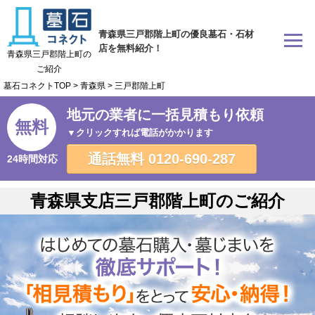
青森県三戸郡階上町の優良墓石・石材
店を無料紹介！
青森県三戸郡階上町の
ご紹介
墓石コネクトTOP
>
青森県
>
三戸郡階上町
地元の業者に一括見積もり依頼
無料
▼クリックすれば電話がかかります
通話無料
0120-690-287
24時間対応
青森県支店三戸郡階上町のご紹介