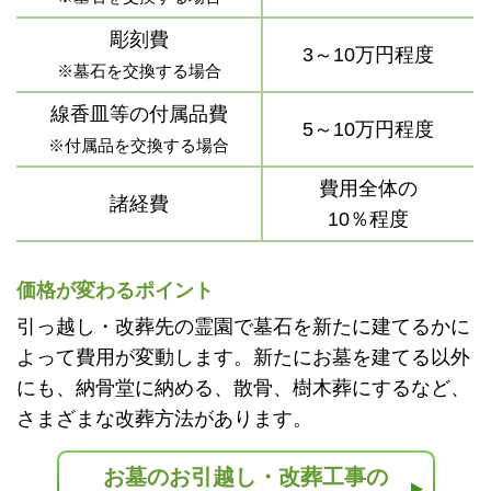
彫刻費
3～10万円程度
※墓石を交換する場合
線香皿等の付属品費
5～10万円程度
※付属品を交換する場合
費用全体の
諸経費
10％程度
価格が変わるポイント
引っ越し・改葬先の霊園で墓石を新たに建てるかに
よって費用が変動します。新たにお墓を建てる以外
にも、納骨堂に納める、散骨、樹木葬にするなど、
さまざまな改葬方法があります。
お墓のお引越し・改葬工事の