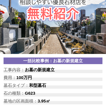
一括比較事例：お墓の新規建立
工事内容：
お墓の新規建立
費用：
100万円
墓石タイプ：
和型墓石
石の種類：
G623
墓地の区画面積：
3.95㎡