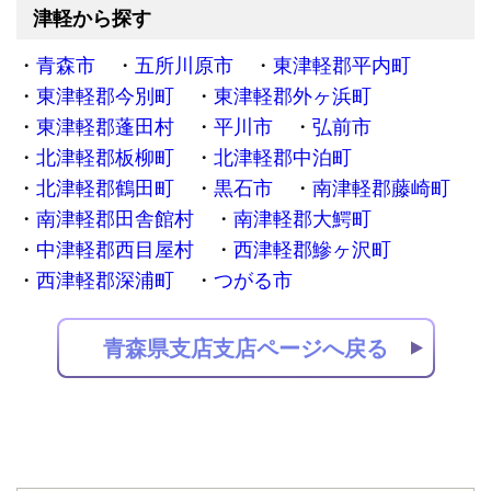
津軽から探す
青森市
五所川原市
東津軽郡平内町
東津軽郡今別町
東津軽郡外ヶ浜町
東津軽郡蓬田村
平川市
弘前市
北津軽郡板柳町
北津軽郡中泊町
北津軽郡鶴田町
黒石市
南津軽郡藤崎町
南津軽郡田舎館村
南津軽郡大鰐町
中津軽郡西目屋村
西津軽郡鰺ヶ沢町
西津軽郡深浦町
つがる市
青森県支店支店ページへ戻る