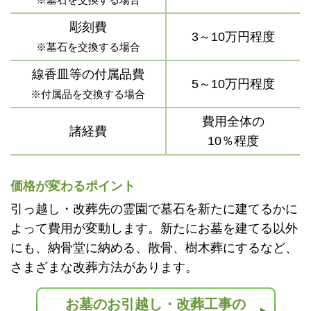
彫刻費
3～10万円程度
※墓石を交換する場合
線香皿等の付属品費
5～10万円程度
※付属品を交換する場合
費用全体の
諸経費
10％程度
価格が変わるポイント
引っ越し・改葬先の霊園で墓石を新たに建てるかに
よって費用が変動します。新たにお墓を建てる以外
にも、納骨堂に納める、散骨、樹木葬にするなど、
さまざまな改葬方法があります。
お墓のお引越し・改葬工事の