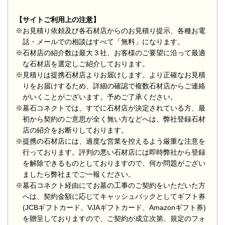
【サイトご利用上の注意】
※お見積り依頼及び各石材店からのお見積り提示、各種お電
話・メールでの相談はすべて「無料」になります。
※石材店の紹介数は最大３社、お客様のご要望に沿って最適
な石材店を選定しご紹介しております。
※見積りは提携石材店よりお届けします。より正確なお見積
りをお届けするため、詳細の確認で複数石材店からご連絡
がいくことがございます。予めご了承ください。
※墓石コネクトでは、すでに石材店が決定されている方、最
初から契約のご意思が全く無い方などへは、弊社登録石材
店の紹介をお断りしております。
※提携の石材店には、過度な営業を控えるよう厳重な注意を
行っております。評判の悪い石材店には即時弊社から登録
を解除できるものとしておりますので、何か問題がござい
ましたら弊社までご一報ください。
※墓石コネクト経由にてお墓の工事のご契約をいただいた方
へは、契約金額に応じてキャッシュバックとしてギフト券
(JCBギフトカード、VJAギフトカード、Amazonギフト券)
を贈呈しておりますので、ご契約が成立次第、規定のフォ