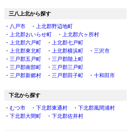
三八上北から探す
八戸市
上北郡野辺地町
上北郡おいらせ町
上北郡六ヶ所村
上北郡六戸町
上北郡七戸町
上北郡東北町
上北郡横浜町
三沢市
三戸郡五戸町
三戸郡階上町
三戸郡南部町
三戸郡三戸町
三戸郡新郷村
三戸郡田子町
十和田市
下北から探す
むつ市
下北郡東通村
下北郡風間浦村
下北郡大間町
下北郡佐井村