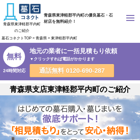
青森県東津軽郡平内町の優良墓石・石
材店を無料紹介！
青森県東津軽郡平内町
のご紹介
墓石コネクトTOP
>
青森県
>
東津軽郡平内町
地元の業者に一括見積もり依頼
無料
▼クリックすれば電話がかかります
通話無料
0120-690-287
24時間対応
青森県支店東津軽郡平内町のご紹介