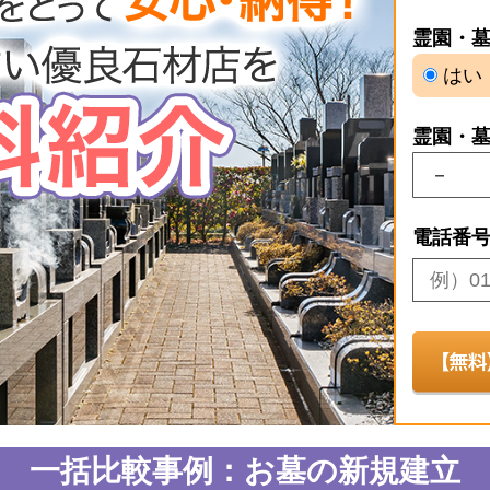
霊園・
はい
霊園・
電話番
一括比較事例：お墓の新規建立