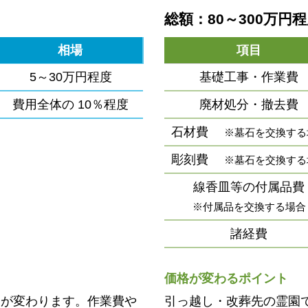
総額：80～300万円
相場
項目
5～30万円程度
基礎工事・作業費
費用全体の
10％程度
廃材処分・撤去費
石材費
※墓石を交換する
彫刻費
※墓石を交換する
線香皿等の付属品費
※付属品を交換する場合
諸経費
価格が変わるポイント
用が変わります。作業費や
引っ越し・改葬先の霊園