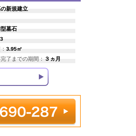
墓の新規建立
和型墓石
3
積：
3.95㎡
事完了までの期間：
３ヵ月