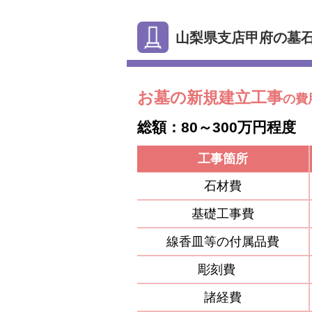
山梨県支店甲府の墓
お墓の新規建立工事
の費
総額：80～300万円程度
工事箇所
石材費
基礎工事費
線香皿等の付属品費
彫刻費
諸経費