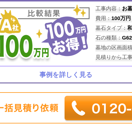
工事内容：
お
費用：
100万円
墓石タイプ：
石の種類：
G62
墓地の区画面
見積りから工
事例を詳しく見る