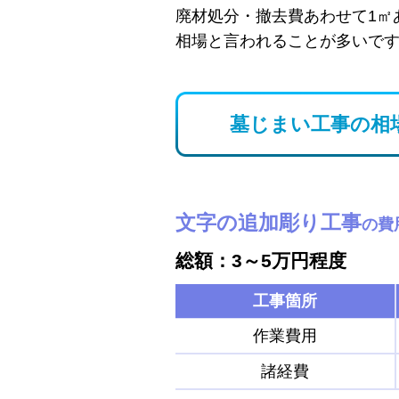
廃材処分・撤去費あわせて1㎡
相場と言われることが多いで
墓じまい工事の相
文字の追加彫り工事
の費
総額：3～5万円程度
工事箇所
作業費用
諸経費