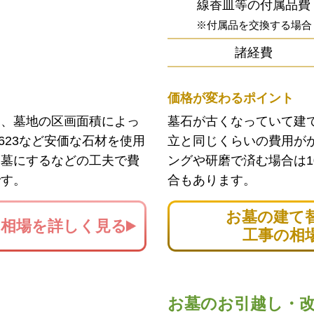
線香皿等の付属品費
※付属品を交換する場合
諸経費
価格が変わるポイント
ン、墓地の区画面積によっ
墓石が古くなっていて建
623など安価な石材を使用
立と同じくらいの費用が
お墓にするなどの工夫で費
ングや研磨で済む場合は1
です。
合もあります。
お墓の建て
の
相場を詳しく見る
工事の相
お墓のお引越し・