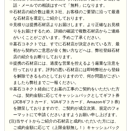
話・メールでの相談はすべて「無料」になります。
※石材店の紹介数は最大３社、お客様のご要望に沿って最適
な石材店を選定しご紹介しております。
※見積りは提携石材店よりお届けします。より正確なお見積
りをお届けするため、詳細の確認で複数石材店からご連絡
がいくことがございます。予めご了承ください。
※墓石コネクトでは、すでに石材店が決定されている方、最
初から契約のご意思が全く無い方などへは、弊社登録石材
店の紹介をお断りしております。
※提携の石材店には、過度な営業を控えるよう厳重な注意を
行っております。評判の悪い石材店には即時弊社から登録
を解除できるものとしておりますので、何か問題がござい
ましたら弊社までご一報ください。
※墓石コネクト経由にてお墓の工事のご契約をいただいた方
へは、契約金額に応じてキャッシュバックとしてギフト券
(JCBギフトカード、VJAギフトカード、Amazonギフト券)
を贈呈しておりますので、ご契約が成立次第、規定のフォ
ーマットにて申請くださいますようお願い申し上げます。
(注)当サイトからご紹介の石材店と成約いただいた方には、
ご成約金額に応じて（上限金額無し！）キャッシュバック