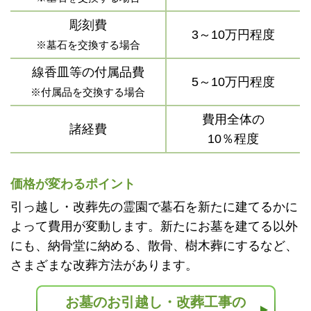
彫刻費
3～10万円程度
※墓石を交換する場合
線香皿等の付属品費
5～10万円程度
※付属品を交換する場合
費用全体の
諸経費
10％程度
価格が変わるポイント
引っ越し・改葬先の霊園で墓石を新たに建てるかに
よって費用が変動します。新たにお墓を建てる以外
にも、納骨堂に納める、散骨、樹木葬にするなど、
さまざまな改葬方法があります。
お墓のお引越し・改葬工事の