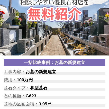
一括比較事例：お墓の新規建立
工事内容：
お墓の新規建立
費用：
100万円
墓石タイプ：
和型墓石
石の種類：
G623
墓地の区画面積：
3.95㎡