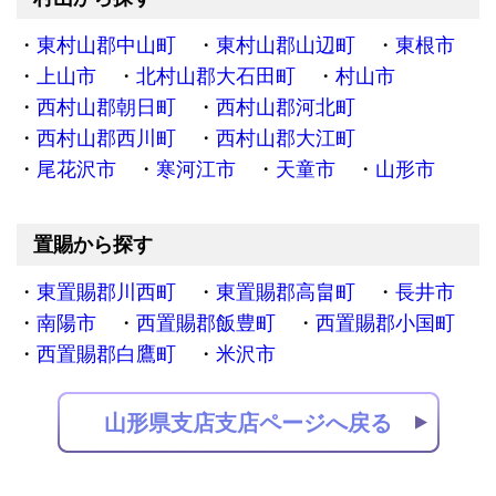
東村山郡中山町
東村山郡山辺町
東根市
上山市
北村山郡大石田町
村山市
西村山郡朝日町
西村山郡河北町
西村山郡西川町
西村山郡大江町
尾花沢市
寒河江市
天童市
山形市
置賜から探す
東置賜郡川西町
東置賜郡高畠町
長井市
南陽市
西置賜郡飯豊町
西置賜郡小国町
西置賜郡白鷹町
米沢市
山形県支店支店ページへ戻る