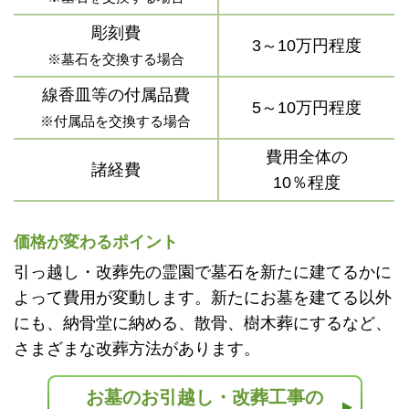
彫刻費
3～10万円程度
※墓石を交換する場合
線香皿等の付属品費
5～10万円程度
※付属品を交換する場合
費用全体の
諸経費
10％程度
価格が変わるポイント
引っ越し・改葬先の霊園で墓石を新たに建てるかに
よって費用が変動します。新たにお墓を建てる以外
にも、納骨堂に納める、散骨、樹木葬にするなど、
さまざまな改葬方法があります。
お墓のお引越し・改葬工事の