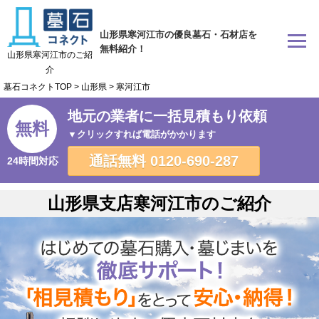
山形県寒河江市の優良墓石・石材店を
無料紹介！
山形県寒河江市のご紹
介
墓石コネクトTOP
>
山形県
>
寒河江市
地元の業者に一括見積もり依頼
無料
▼クリックすれば電話がかかります
通話無料
0120-690-287
24時間対応
山形県支店寒河江市のご紹介