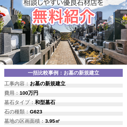
一括比較事例：お墓の新規建立
工事内容：
お墓の新規建立
費用：
100万円
墓石タイプ：
和型墓石
石の種類：
G623
墓地の区画面積：
3.95㎡