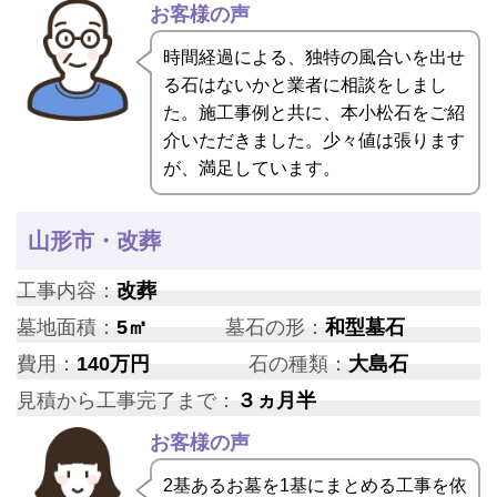
お客様の声
時間経過による、独特の風合いを出せ
る石はないかと業者に相談をしまし
た。施工事例と共に、本小松石をご紹
介いただきました。少々値は張ります
が、満足しています。
山形市・改葬
工事内容：
改葬
墓地面積：
5㎡
墓石の形：
和型墓石
費用：
140万円
石の種類：
大島石
見積から工事完了まで：
３ヵ月半
お客様の声
2基あるお墓を1基にまとめる工事を依