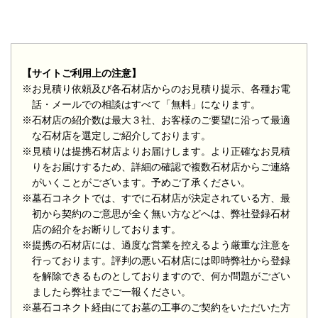
【サイトご利用上の注意】
※お見積り依頼及び各石材店からのお見積り提示、各種お電
話・メールでの相談はすべて「無料」になります。
※石材店の紹介数は最大３社、お客様のご要望に沿って最適
な石材店を選定しご紹介しております。
※見積りは提携石材店よりお届けします。より正確なお見積
りをお届けするため、詳細の確認で複数石材店からご連絡
がいくことがございます。予めご了承ください。
※墓石コネクトでは、すでに石材店が決定されている方、最
初から契約のご意思が全く無い方などへは、弊社登録石材
店の紹介をお断りしております。
※提携の石材店には、過度な営業を控えるよう厳重な注意を
行っております。評判の悪い石材店には即時弊社から登録
を解除できるものとしておりますので、何か問題がござい
ましたら弊社までご一報ください。
※墓石コネクト経由にてお墓の工事のご契約をいただいた方