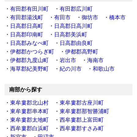
有田郡有田川町
有田郡広川町
有田郡湯浅町
有田市
御坊市
橋本市
日高郡日高町
日高郡日高川町
日高郡印南町
日高郡美浜町
日高郡みなべ町
日高郡由良町
伊都郡かつらぎ町
伊都郡高野町
伊都郡九度山町
岩出市
海南市
海草郡紀美野町
紀の川市
和歌山市
南部から探す
東牟婁郡北山村
東牟婁郡古座川町
東牟婁郡串本町
東牟婁郡那智勝浦町
東牟婁郡太地町
西牟婁郡上富田町
西牟婁郡白浜町
西牟婁郡すさみ町