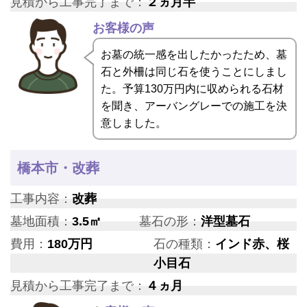
見積から工事完了まで：
２ヵ月半
お客様の声
お墓の統一感を出したかったため、墓
石と外柵は同じ石を使うことにしまし
た。予算130万円内に収められる石材
を聞き、アーバングレーでの施工を決
意しました。
橋本市・改葬
工事内容：
改葬
墓地面積：
3.5㎡
墓石の形：
洋型墓石
費用：
180万円
石の種類：
インド赤、桜
小目石
見積から工事完了まで：
４ヵ月