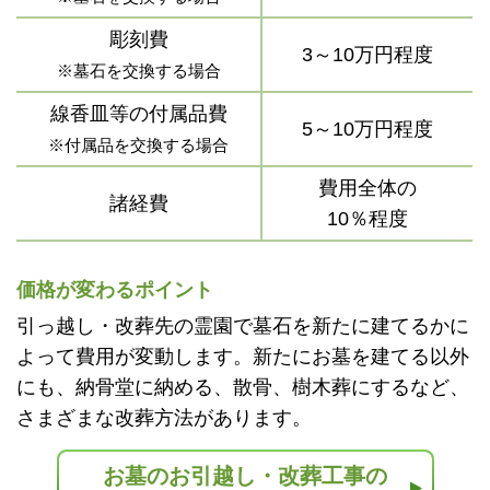
彫刻費
3～10万円程度
※墓石を交換する場合
線香皿等の付属品費
5～10万円程度
※付属品を交換する場合
費用全体の
諸経費
10％程度
価格が変わるポイント
引っ越し・改葬先の霊園で墓石を新たに建てるかに
よって費用が変動します。新たにお墓を建てる以外
にも、納骨堂に納める、散骨、樹木葬にするなど、
さまざまな改葬方法があります。
お墓のお引越し・改葬工事の