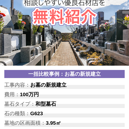
一括比較事例：お墓の新規建立
工事内容：
お墓の新規建立
費用：
100万円
墓石タイプ：
和型墓石
石の種類：
G623
墓地の区画面積：
3.95㎡