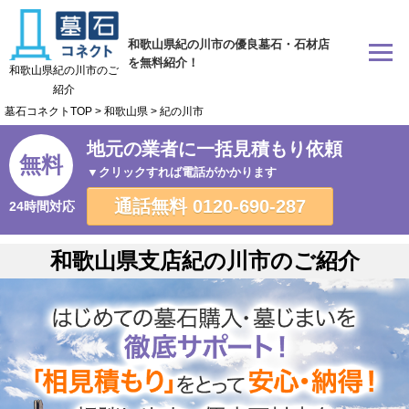
和歌山県紀の川市の優良墓石・石材店
を無料紹介！
和歌山県紀の川市のご
紹介
墓石コネクトTOP
>
和歌山県
>
紀の川市
地元の業者に一括見積もり依頼
無料
▼クリックすれば電話がかかります
通話無料
0120-690-287
24時間対応
和歌山県支店紀の川市のご紹介