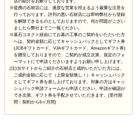
店の紹介をお断りしております。
※提携の石材店には、過度な営業を控えるよう厳重な注意を
行っております。評判の悪い石材店には即時弊社から登録
を解除できるものとしておりますので、何か問題がござい
ましたら弊社までご一報ください。
※墓石コネクト経由にてお墓の工事のご契約をいただいた方
へは、契約金額に応じてキャッシュバックとしてギフト券
(JCBギフトカード、VJAギフトカード、Amazonギフト券)
を贈呈しておりますので、ご契約が成立次第、規定のフォ
ーマットにて申請くださいますようお願い申し上げます。
(注)当サイトからご紹介の石材店と成約いただいた方には、
ご成約金額に応じて（上限金額無し！）キャッシュバック
としてギフト券を差し上げております。対象の方はキャッ
シュバック申請フォームから申請ください。申請が確認が
でき次第、ギフト券を手配させていただきます。(受付期
間：契約から6ヶ月間)