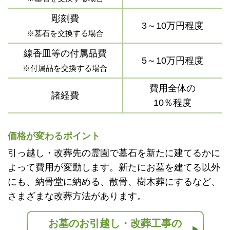
彫刻費
3～10万円程度
※墓石を交換する場合
線香皿等の付属品費
5～10万円程度
※付属品を交換する場合
費用全体の
諸経費
10％程度
価格が変わるポイント
引っ越し・改葬先の霊園で墓石を新たに建てるかに
よって費用が変動します。新たにお墓を建てる以外
にも、納骨堂に納める、散骨、樹木葬にするなど、
さまざまな改葬方法があります。
お墓のお引越し・改葬工事の