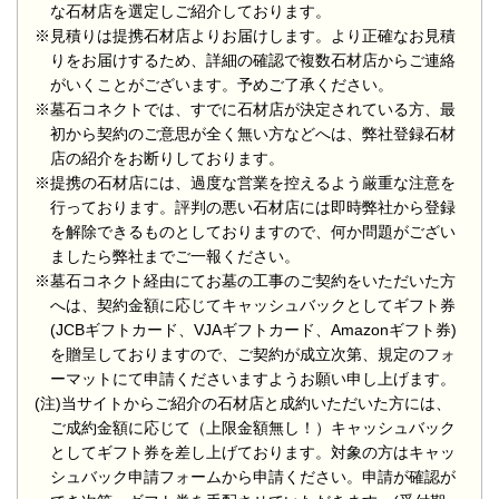
な石材店を選定しご紹介しております。
※見積りは提携石材店よりお届けします。より正確なお見積
りをお届けするため、詳細の確認で複数石材店からご連絡
がいくことがございます。予めご了承ください。
※墓石コネクトでは、すでに石材店が決定されている方、最
初から契約のご意思が全く無い方などへは、弊社登録石材
店の紹介をお断りしております。
※提携の石材店には、過度な営業を控えるよう厳重な注意を
行っております。評判の悪い石材店には即時弊社から登録
を解除できるものとしておりますので、何か問題がござい
ましたら弊社までご一報ください。
※墓石コネクト経由にてお墓の工事のご契約をいただいた方
へは、契約金額に応じてキャッシュバックとしてギフト券
(JCBギフトカード、VJAギフトカード、Amazonギフト券)
を贈呈しておりますので、ご契約が成立次第、規定のフォ
ーマットにて申請くださいますようお願い申し上げます。
(注)当サイトからご紹介の石材店と成約いただいた方には、
ご成約金額に応じて（上限金額無し！）キャッシュバック
としてギフト券を差し上げております。対象の方はキャッ
シュバック申請フォームから申請ください。申請が確認が