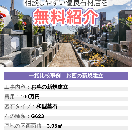
一括比較事例：お墓の新規建立
工事内容：
お墓の新規建立
費用：
100万円
墓石タイプ：
和型墓石
石の種類：
G623
墓地の区画面積：
3.95㎡