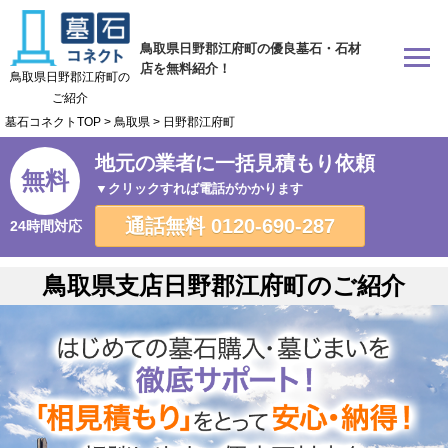
鳥取県日野郡江府町の優良墓石・石材
店を無料紹介！
鳥取県日野郡江府町の
ご紹介
墓石コネクトTOP
>
鳥取県
>
日野郡江府町
地元の業者に一括見積もり依頼
無料
▼クリックすれば電話がかかります
通話無料
0120-690-287
24時間対応
鳥取県支店日野郡江府町のご紹介