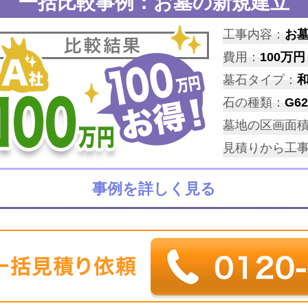
一括比較事例：お墓の新規建立
工事内容：
お
費用：
100万円
墓石タイプ：
石の種類：
G62
墓地の区画面
見積りから工
事例を詳しく見る