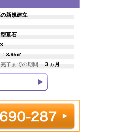
墓の新規建立
和型墓石
3
積：
3.95㎡
事完了までの期間：
３ヵ月