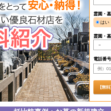
霊園・
はい
霊園・
電話番