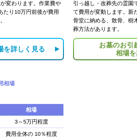
用が変わります。作業費や
引っ越し・改葬先の霊園
あたり10万円前後が費用
て費用が変動します。新
す。
骨堂に納める、散骨、樹
葬方法があります。
お墓のお引
場を
詳しく見る
相場を
用相場
相場
3～5万円程度
費用全体の
10％程度