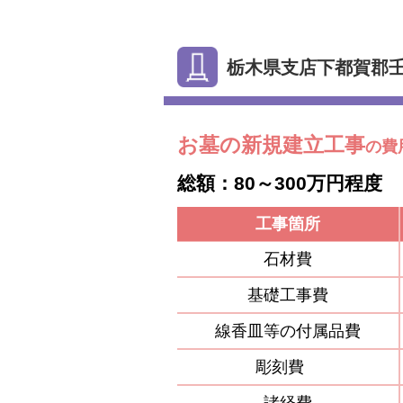
栃木県支店下都賀郡
お墓の新規建立工事
の費
総額：80～300万円程度
工事箇所
石材費
基礎工事費
線香皿等の付属品費
彫刻費