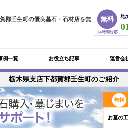
地
無料
賀郡壬生町の優良墓石・石材店を無
0
24時間対応
事例一覧
お役立ち記事
運営会
栃木県支店下都賀郡壬生町のご紹介
無料
お墓の