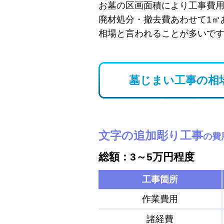
お墓の区画面積により工事費
廃材処分・撤去費あわせて1㎡
相場と言われることが多いで
墓じまい工事の相
文字の追加彫り工事
の費
総額：3～5万円程度
工事箇所
作業費用
諸経費