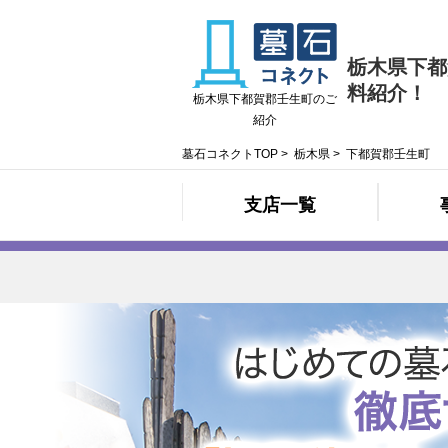
栃木県下都
料紹介！
栃木県下都賀郡壬生町のご
紹介
墓石コネクトTOP
>
栃木県
>
下都賀郡壬生町
支店一覧