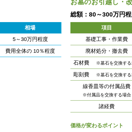
お墓のお引越し・
総額：80～300万円
相場
項目
5～30万円程度
基礎工事・作業費
費用全体の
10％程度
廃材処分・撤去費
石材費
※墓石を交換する
彫刻費
※墓石を交換する
線香皿等の付属品費
※付属品を交換する場合
諸経費
価格が変わるポイント