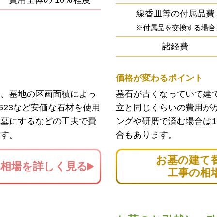
費用全体の
10％程度
線香皿等の付属品費
※付属品を交換する場合
諸経費
価格が変わるポイント
ン、墓地の区画面積によっ
墓石が古くなっていて建
623など安価な石材を使用
立と同じくらいの費用が
お墓にするなどの工夫で費
ングや研磨で済む場合は1
です。
合もあります。
お墓の建て
の
相場を詳しく見る
工事の相