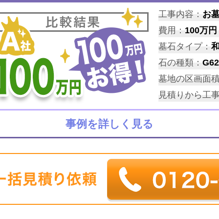
工事内容：
お
費用：
100万円
墓石タイプ：
石の種類：
G62
墓地の区画面
見積りから工
事例を詳しく見る