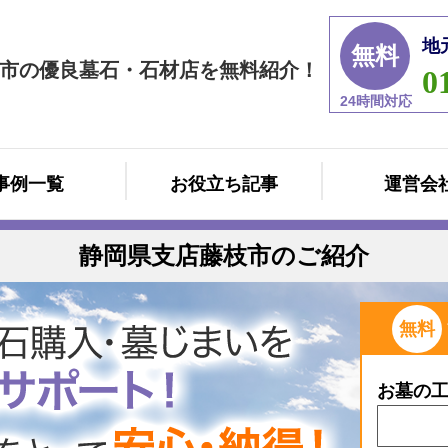
地
無料
市の優良墓石・石材店を無料紹介！
0
24時間対応
事例一覧
お役立ち記事
運営会
静岡県支店藤枝市のご紹介
無料
お墓の