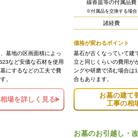
線香皿等の付属品費
※付属品を交換する場合
諸経費
価格が変わるポイント
ン、墓地の区画面積によっ
墓石が古くなっていて建
623など安価な石材を使用
立と同じくらいの費用が
お墓にするなどの工夫で費
ングや研磨で済む場合は1
です。
合もあります。
お墓の建て
の
相場を詳しく見る
工事の相
お墓のお引越し・