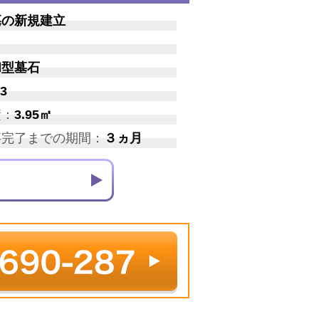
墓の新規建立
和型墓石
3
積：
3.95㎡
事完了までの期間：
３ヵ月