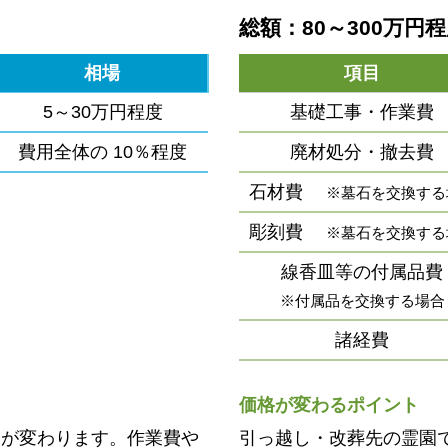
総額：80～300万円
相場
項目
5～30万円程度
基礎工事・作業費
費用全体の
10％程度
廃材処分・撤去費
石材費
※墓石を交換する
彫刻費
※墓石を交換する
線香皿等の付属品費
※付属品を交換する場合
諸経費
価格が変わるポイント
用が変わります。作業費や
引っ越し・改葬先の霊園