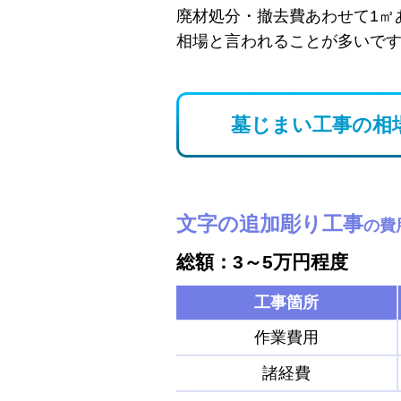
廃材処分・撤去費あわせて1㎡
相場と言われることが多いで
墓じまい工事の相
文字の追加彫り工事
の費
総額：3～5万円程度
工事箇所
作業費用
諸経費