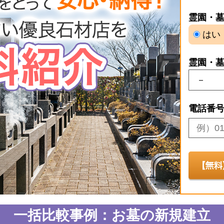
霊園・
はい
霊園・
電話番
一括比較事例：お墓の新規建立