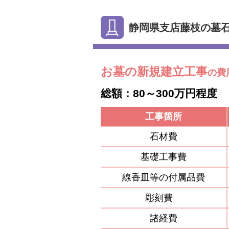
静岡県支店藤枝の墓
お墓の新規建立工事
の費
総額：80～300万円程度
工事箇所
石材費
基礎工事費
線香皿等の付属品費
彫刻費
諸経費