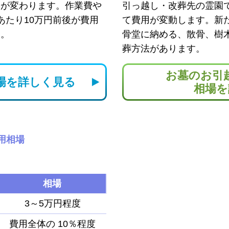
用が変わります。作業費や
引っ越し・改葬先の霊園
あたり10万円前後が費用
て費用が変動します。新
す。
骨堂に納める、散骨、樹
葬方法があります。
お墓のお引
場を
詳しく見る
相場を
用相場
相場
3～5万円程度
費用全体の
10％程度