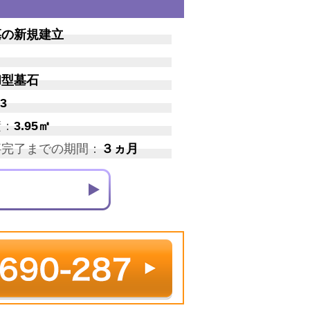
墓の新規建立
和型墓石
3
積：
3.95㎡
事完了までの期間：
３ヵ月