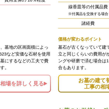
費用全体の
10％程度
線香皿等の付属品費
※付属品を交換する場合
諸経費
価格が変わるポイント
ン、墓地の区画面積によっ
墓石が古くなっていて建
623など安価な石材を使用
立と同じくらいの費用が
お墓にするなどの工夫で費
ングや研磨で済む場合は1
です。
合もあります。
お墓の建て
の
相場を詳しく見る
工事の相