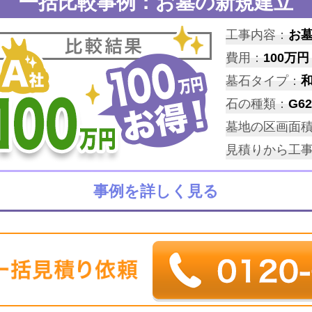
一括比較事例：お墓の新規建立
工事内容：
お
費用：
100万円
墓石タイプ：
石の種類：
G62
墓地の区画面
見積りから工
事例を詳しく見る