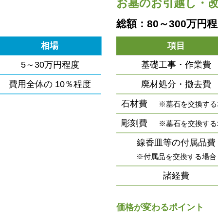
お墓のお引越し・
総額：80～300万円
相場
項目
5～30万円程度
基礎工事・作業費
費用全体の
10％程度
廃材処分・撤去費
石材費
※墓石を交換する
彫刻費
※墓石を交換する
線香皿等の付属品費
※付属品を交換する場合
諸経費
価格が変わるポイント