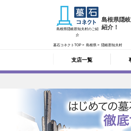
島根県隠岐
紹介！
島根県隠岐郡知夫村のご紹
介
墓石コネクトTOP
>
島根県
>
隠岐郡知夫村
支店一覧