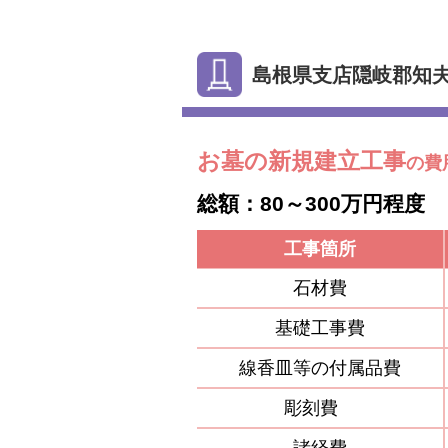
島根県支店隠岐郡知
お墓の新規建立工事
の費
総額：80～300万円程度
工事箇所
石材費
基礎工事費
線香皿等の付属品費
彫刻費