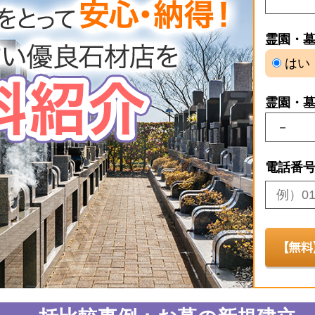
霊園・
はい
霊園・
電話番