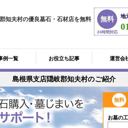
地
無料
郡知夫村の優良墓石・石材店を無料
0
24時間対応
事例一覧
お役立ち記事
運営会
島根県支店隠岐郡知夫村のご紹介
無料
お墓の