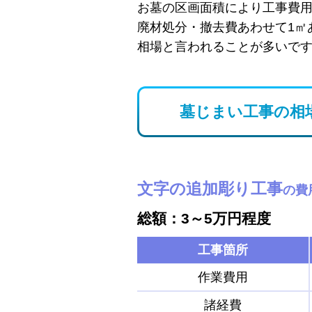
お墓の区画面積により工事費
廃材処分・撤去費あわせて1㎡
相場と言われることが多いで
墓じまい工事の相
文字の追加彫り工事
の費
総額：3～5万円程度
工事箇所
作業費用
諸経費