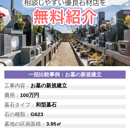
一括比較事例：お墓の新規建立
工事内容：
お墓の新規建立
費用：
100万円
墓石タイプ：
和型墓石
石の種類：
G623
墓地の区画面積：
3.95㎡