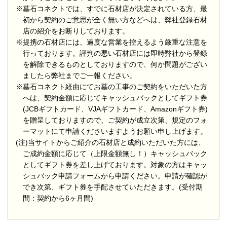
※墓石コネクトでは、すでに石材店が決定されている方、最
初から契約のご意思が全く無い方などへは、弊社登録石材
店の紹介をお断りしております。
※提携の石材店には、過度な営業を控えるよう厳重な注意を
行っております。評判の悪い石材店には即時弊社から登録
を解除できるものとしておりますので、何か問題がござい
ましたら弊社までご一報ください。
※墓石コネクト経由にてお墓の工事のご契約をいただいた方
へは、契約金額に応じてキャッシュバックとしてギフト券
(JCBギフトカード、VJAギフトカード、Amazonギフト券)
を贈呈しておりますので、ご契約が成立次第、規定のフォ
ーマットにて申請くださいますようお願い申し上げます。
(注)当サイトからご紹介の石材店と成約いただいた方には、
ご成約金額に応じて（上限金額無し！）キャッシュバック
としてギフト券を差し上げております。対象の方はキャッ
シュバック申請フォームから申請ください。申請が確認が
でき次第、ギフト券を手配させていただきます。(受付期
間：契約から6ヶ月間)