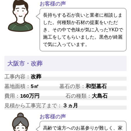
お客様の声
長持ちする石が良いと業者に相談しま
した。何種類か石材の提案をいただ
き、その中で色味が気に入ったYKDで
施工をしてもらいました。黒色が綺麗
で気に入っています。
大阪市・改葬
工事内容：
改葬
墓地面積：
5㎡
墓石の形：
和型墓石
費用：
160万円
石の種類：
大島石
見積から工事完了まで：
３ヵ月
お客様の声
高齢で遠方へのお墓参りが難しく、家