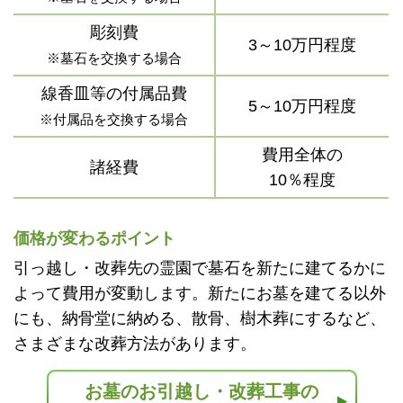
彫刻費
3～10万円程度
※墓石を交換する場合
線香皿等の付属品費
5～10万円程度
※付属品を交換する場合
費用全体の
諸経費
10％程度
価格が変わるポイント
引っ越し・改葬先の霊園で墓石を新たに建てるかに
よって費用が変動します。新たにお墓を建てる以外
にも、納骨堂に納める、散骨、樹木葬にするなど、
さまざまな改葬方法があります。
お墓のお引越し・改葬工事の