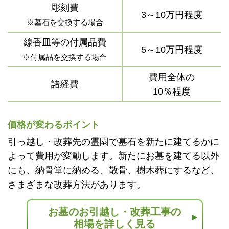
彫刻費
3～10万円程度
※墓石を交換する場合
線香皿等の付属品費
5～10万円程度
※付属品を交換する場合
費用全体の
諸経費
10％程度
価格が変わるポイント
引っ越し・改葬先の霊園で墓石を新たに建てるかに
よって費用が変動します。新たにお墓を建てる以外
にも、納骨堂に納める、散骨、樹木葬にするなど、
さまざまな改葬方法があります。
お墓のお引越し・改葬工事の
相場を詳しく見る