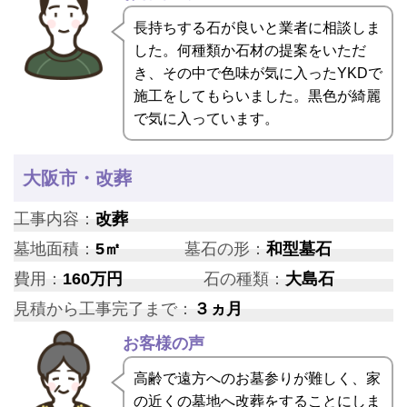
長持ちする石が良いと業者に相談しま
した。何種類か石材の提案をいただ
き、その中で色味が気に入ったYKDで
施工をしてもらいました。黒色が綺麗
で気に入っています。
大阪市・改葬
工事内容：
改葬
墓地面積：
5㎡
墓石の形：
和型墓石
費用：
160万円
石の種類：
大島石
見積から工事完了まで：
３ヵ月
お客様の声
高齢で遠方へのお墓参りが難しく、家
の近くの墓地へ改葬をすることにしま