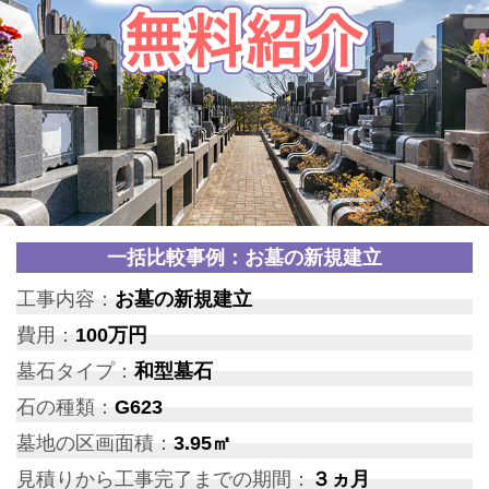
一括比較事例：お墓の新規建立
工事内容：
お墓の新規建立
費用：
100万円
墓石タイプ：
和型墓石
石の種類：
G623
墓地の区画面積：
3.95㎡
見積りから工事完了までの期間：
３ヵ月