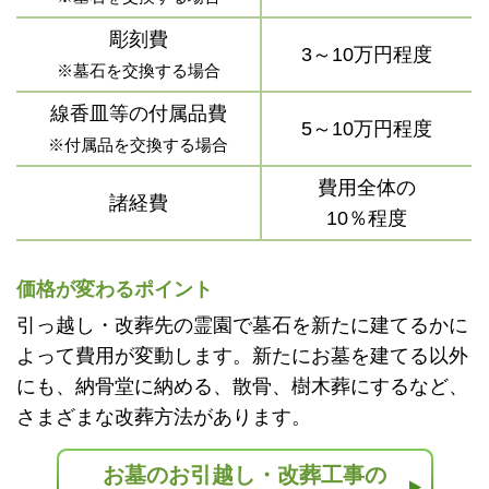
彫刻費
3～10万円程度
※墓石を交換する場合
線香皿等の付属品費
5～10万円程度
※付属品を交換する場合
費用全体の
諸経費
10％程度
価格が変わるポイント
引っ越し・改葬先の霊園で墓石を新たに建てるかに
よって費用が変動します。新たにお墓を建てる以外
にも、納骨堂に納める、散骨、樹木葬にするなど、
さまざまな改葬方法があります。
お墓のお引越し・改葬工事の