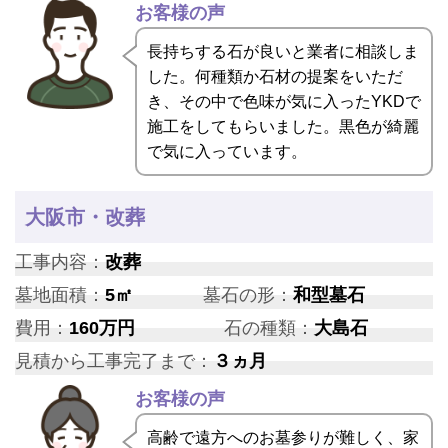
お客様の声
長持ちする石が良いと業者に相談しま
した。何種類か石材の提案をいただ
き、その中で色味が気に入ったYKDで
施工をしてもらいました。黒色が綺麗
で気に入っています。
大阪市・改葬
工事内容：
改葬
墓地面積：
5㎡
墓石の形：
和型墓石
費用：
160万円
石の種類：
大島石
見積から工事完了まで：
３ヵ月
お客様の声
高齢で遠方へのお墓参りが難しく、家