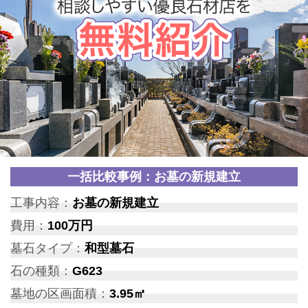
一括比較事例：お墓の新規建立
工事内容：
お墓の新規建立
費用：
100万円
墓石タイプ：
和型墓石
石の種類：
G623
墓地の区画面積：
3.95㎡