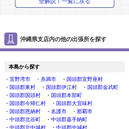
全解説！一覧に戻る
沖縄県支店内の他の出張所を探す
本島から探す
宜野湾市
糸満市
国頭郡宜野座村
国頭郡東村
国頭郡伊江村
国頭郡金武町
国頭郡国頭村
国頭郡本部町
国頭郡今帰仁村
国頭郡大宜味村
国頭郡恩納村
名護市
那覇市
中頭郡北谷町
中頭郡嘉手納町
中頭郡北中城村
中頭郡中城村