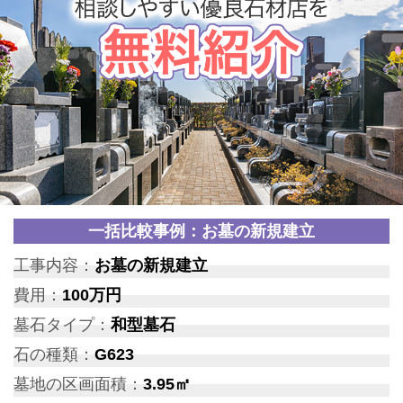
一括比較事例：お墓の新規建立
工事内容：
お墓の新規建立
費用：
100万円
墓石タイプ：
和型墓石
石の種類：
G623
墓地の区画面積：
3.95㎡