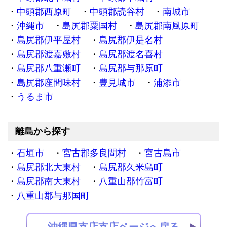
中頭郡西原町
中頭郡読谷村
南城市
沖縄市
島尻郡粟国村
島尻郡南風原町
島尻郡伊平屋村
島尻郡伊是名村
島尻郡渡嘉敷村
島尻郡渡名喜村
島尻郡八重瀬町
島尻郡与那原町
島尻郡座間味村
豊見城市
浦添市
うるま市
離島から探す
石垣市
宮古郡多良間村
宮古島市
島尻郡北大東村
島尻郡久米島町
島尻郡南大東村
八重山郡竹富町
八重山郡与那国町
沖縄県支店支店ページへ戻る