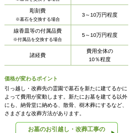
彫刻費
3～10万円程度
※墓石を交換する場合
線香皿等の付属品費
5～10万円程度
※付属品を交換する場合
費用全体の
諸経費
10％程度
価格が変わるポイント
引っ越し・改葬先の霊園で墓石を新たに建てるかに
よって費用が変動します。新たにお墓を建てる以外
にも、納骨堂に納める、散骨、樹木葬にするなど、
さまざまな改葬方法があります。
お墓のお引越し・改葬工事の