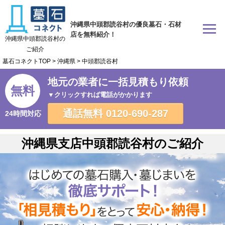
沖縄県中頭郡読谷村の優良墓石・石材
店を無料紹介！
沖縄県中頭郡読谷村の
ご紹介
墓石コネクトTOP
>
沖縄県
>
中頭郡読谷村
地元の業者に一括見積もり依頼
無料
▼クリックすれば電話がかかります
通話無料
0120-690-287
24時間対応
沖縄県支店中頭郡読谷村のご紹介