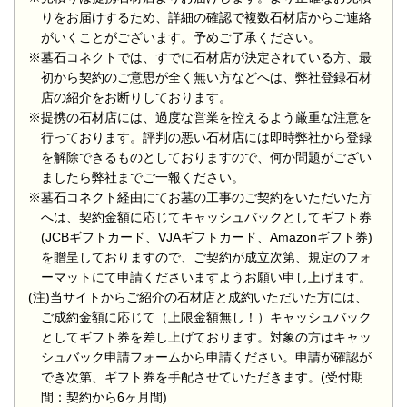
りをお届けするため、詳細の確認で複数石材店からご連絡
がいくことがございます。予めご了承ください。
※墓石コネクトでは、すでに石材店が決定されている方、最
初から契約のご意思が全く無い方などへは、弊社登録石材
店の紹介をお断りしております。
※提携の石材店には、過度な営業を控えるよう厳重な注意を
行っております。評判の悪い石材店には即時弊社から登録
を解除できるものとしておりますので、何か問題がござい
ましたら弊社までご一報ください。
※墓石コネクト経由にてお墓の工事のご契約をいただいた方
へは、契約金額に応じてキャッシュバックとしてギフト券
(JCBギフトカード、VJAギフトカード、Amazonギフト券)
を贈呈しておりますので、ご契約が成立次第、規定のフォ
ーマットにて申請くださいますようお願い申し上げます。
(注)当サイトからご紹介の石材店と成約いただいた方には、
ご成約金額に応じて（上限金額無し！）キャッシュバック
としてギフト券を差し上げております。対象の方はキャッ
シュバック申請フォームから申請ください。申請が確認が
でき次第、ギフト券を手配させていただきます。(受付期
間：契約から6ヶ月間)