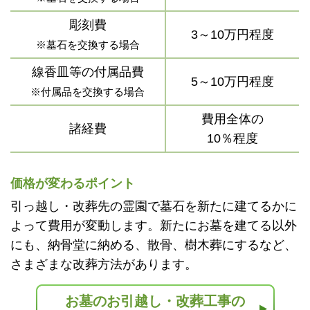
彫刻費
3～10万円程度
※墓石を交換する場合
線香皿等の付属品費
5～10万円程度
※付属品を交換する場合
費用全体の
諸経費
10％程度
価格が変わるポイント
引っ越し・改葬先の霊園で墓石を新たに建てるかに
よって費用が変動します。新たにお墓を建てる以外
にも、納骨堂に納める、散骨、樹木葬にするなど、
さまざまな改葬方法があります。
お墓のお引越し・改葬工事の