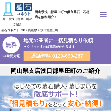
岡山県浅口郡里庄町の優良墓石・石材
店を無料紹介！
岡山県浅口郡里庄町の
ご紹介
墓石コネクトTOP
>
岡山県
>
浅口郡里庄町
地元の業者に一括見積もり依頼
無料
▼クリックすれば電話がかかります
通話無料
0120-690-287
24時間対応
岡山県支店浅口郡里庄町のご紹介