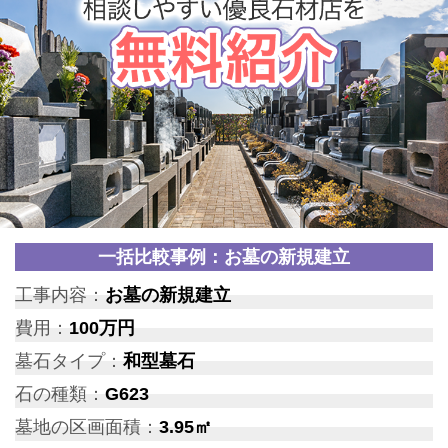
一括比較事例：お墓の新規建立
工事内容：
お墓の新規建立
費用：
100万円
墓石タイプ：
和型墓石
石の種類：
G623
墓地の区画面積：
3.95㎡