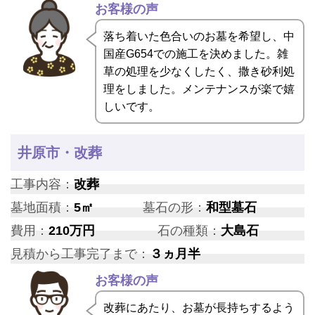
お客様の声
落ち着いた色合いのお墓を希望し、中
国産G654での施工を決めました。雑
草の処理を少なくしたく、撒き砂利処
理をしました。メンテナンスが楽で嬉
しいです。
井原市・改葬
工事内容：
改葬
墓地面積：
5㎡
墓石の形：
和型墓石
費用：
210万円
石の種類：
大島石
見積から工事完了まで：
３ヵ月半
お客様の声
改葬にあたり、お墓が長持ちするよう