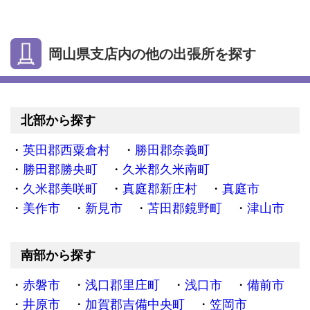
岡山県支店内の他の出張所を探す
北部から探す
英田郡西粟倉村
勝田郡奈義町
勝田郡勝央町
久米郡久米南町
久米郡美咲町
真庭郡新庄村
真庭市
美作市
新見市
苫田郡鏡野町
津山市
南部から探す
赤磐市
浅口郡里庄町
浅口市
備前市
井原市
加賀郡吉備中央町
笠岡市