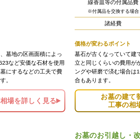
線香皿等の付属品費
※付属品を交換する場合
諸経費
価格が変わるポイント
ン、墓地の区画面積によっ
墓石が古くなっていて建
623など安価な石材を使用
立と同じくらいの費用が
お墓にするなどの工夫で費
ングや研磨で済む場合は1
です。
合もあります。
お墓の建て
の
相場を詳しく見る
工事の相
お墓のお引越し・