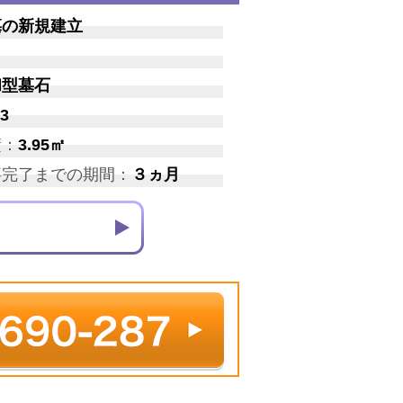
墓の新規建立
和型墓石
3
積：
3.95㎡
事完了までの期間：
３ヵ月