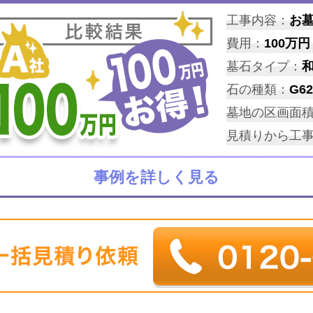
工事内容：
お
費用：
100万円
墓石タイプ：
石の種類：
G62
墓地の区画面
見積りから工
事例を詳しく見る