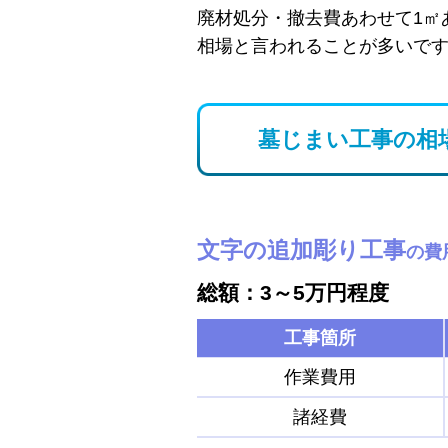
廃材処分・撤去費あわせて1㎡
相場と言われることが多いで
墓じまい工事の相
文字の追加彫り工事
の費
総額：3～5万円程度
工事箇所
作業費用
諸経費