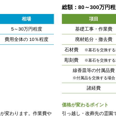
総額：80～300万円
相場
項目
5～30万円程度
基礎工事・作業費
費用全体の
10％程度
廃材処分・撤去費
石材費
※墓石を交換する
彫刻費
※墓石を交換する
線香皿等の付属品費
※付属品を交換する場合
諸経費
価格が変わるポイント
用が変わります。作業費や
引っ越し・改葬先の霊園