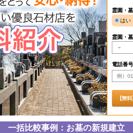
霊園・
はい
霊園・
電話番
一括比較事例：お墓の新規建立