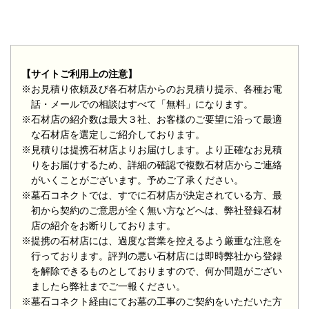
【サイトご利用上の注意】
※お見積り依頼及び各石材店からのお見積り提示、各種お電
話・メールでの相談はすべて「無料」になります。
※石材店の紹介数は最大３社、お客様のご要望に沿って最適
な石材店を選定しご紹介しております。
※見積りは提携石材店よりお届けします。より正確なお見積
りをお届けするため、詳細の確認で複数石材店からご連絡
がいくことがございます。予めご了承ください。
※墓石コネクトでは、すでに石材店が決定されている方、最
初から契約のご意思が全く無い方などへは、弊社登録石材
店の紹介をお断りしております。
※提携の石材店には、過度な営業を控えるよう厳重な注意を
行っております。評判の悪い石材店には即時弊社から登録
を解除できるものとしておりますので、何か問題がござい
ましたら弊社までご一報ください。
※墓石コネクト経由にてお墓の工事のご契約をいただいた方