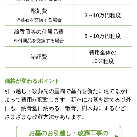
彫刻費
3～10万円程度
※墓石を交換する場合
線香皿等の付属品費
5～10万円程度
※付属品を交換する場合
費用全体の
諸経費
10％程度
価格が変わるポイント
引っ越し・改葬先の霊園で墓石を新たに建てるかに
よって費用が変動します。新たにお墓を建てる以外
にも、納骨堂に納める、散骨、樹木葬にするなど、
さまざまな改葬方法があります。
お墓のお引越し・改葬工事の