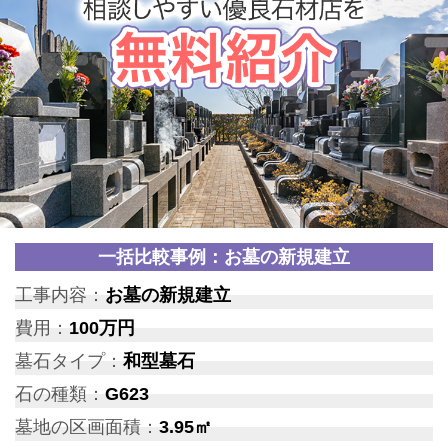
一括比較事例：お墓の新規建立
工事内容：
お墓の新規建立
費用：
100万円
墓石タイプ：
和型墓石
石の種類：
G623
墓地の区画面積：
3.95㎡