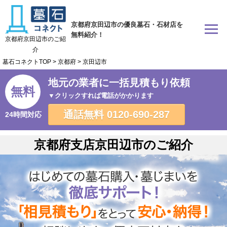
京都府京田辺市の優良墓石・石材店を
無料紹介！
京都府京田辺市のご紹
介
墓石コネクトTOP
>
京都府
>
京田辺市
地元の業者に一括見積もり依頼
無料
▼クリックすれば電話がかかります
通話無料
0120-690-287
24時間対応
京都府支店京田辺市のご紹介