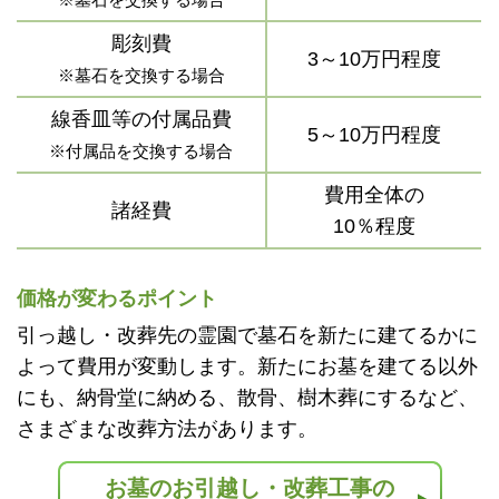
彫刻費
3～10万円程度
※墓石を交換する場合
線香皿等の付属品費
5～10万円程度
※付属品を交換する場合
費用全体の
諸経費
10％程度
価格が変わるポイント
引っ越し・改葬先の霊園で墓石を新たに建てるかに
よって費用が変動します。新たにお墓を建てる以外
にも、納骨堂に納める、散骨、樹木葬にするなど、
さまざまな改葬方法があります。
お墓のお引越し・改葬工事の