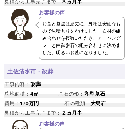
見積から工事完了まで：
３ヵ月半
お客様の声
お墓と墓誌は頑丈に、外柵は安価なも
ので見積もりをかけました。石材の組
み合わせを複数いただき、アーバング
レーと白御影石の組み合わせに決めま
した。明るいお墓になりました。
土佐清水市・改葬
工事内容：
改葬
墓地面積：
4㎡
墓石の形：
和型墓石
費用：
170万円
石の種類：
大島石
見積から工事完了まで：
２ヵ月半
お客様の声