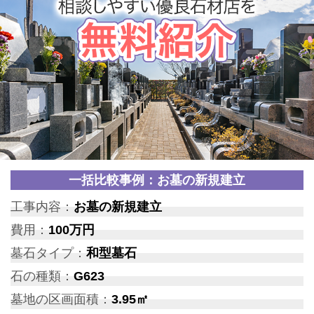
一括比較事例：お墓の新規建立
工事内容：
お墓の新規建立
費用：
100万円
墓石タイプ：
和型墓石
石の種類：
G623
墓地の区画面積：
3.95㎡