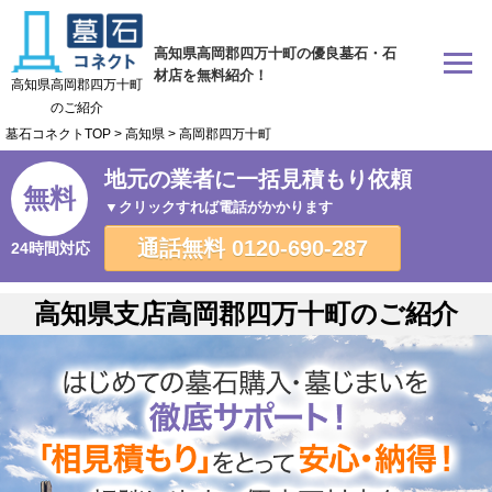
高知県高岡郡四万十町の優良墓石・石
材店を無料紹介！
高知県高岡郡四万十町
のご紹介
墓石コネクトTOP
>
高知県
>
高岡郡四万十町
地元の業者に一括見積もり依頼
無料
▼クリックすれば電話がかかります
通話無料
0120-690-287
24時間対応
高知県支店高岡郡四万十町のご紹介