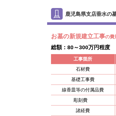
鹿児島県支店垂水の
お墓の新規建立工事
の費
総額：80～300万円程度
工事箇所
石材費
基礎工事費
線香皿等の付属品費
彫刻費
諸経費