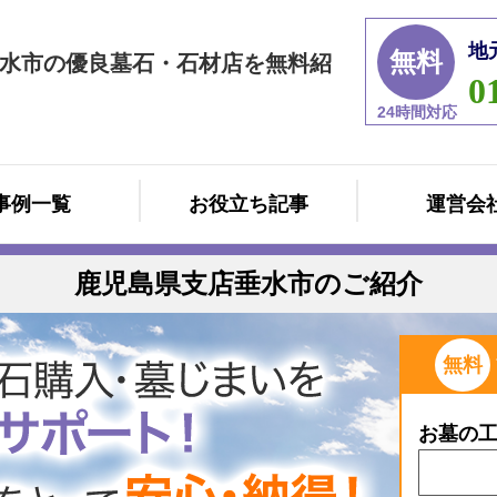
地
無料
水市の優良墓石・石材店を無料紹
0
24時間対応
事例一覧
お役立ち記事
運営会
鹿児島県支店垂水市のご紹介
無料
お墓の