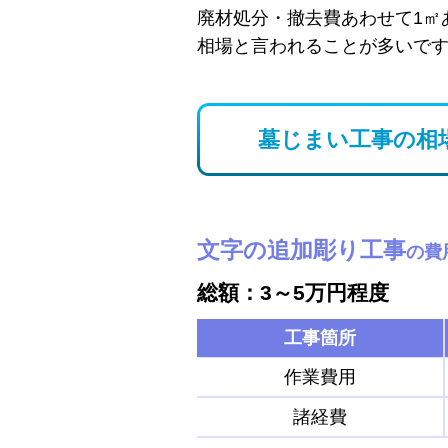
廃材処分・撤去費あわせて1㎡
相場と言われることが多いで
墓じまい工事の相
文字の追加彫り工事
の費
総額：3～5万円程度
工事箇所
作業費用
諸経費