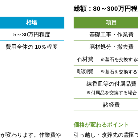
総額：80～300万円
相場
項目
5～30万円程度
基礎工事・作業費
費用全体の
10％程度
廃材処分・撤去費
石材費
※墓石を交換する
彫刻費
※墓石を交換する
線香皿等の付属品費
※付属品を交換する場合
諸経費
価格が変わるポイント
用が変わります。作業費や
引っ越し・改葬先の霊園