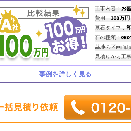
工事内容：
お
費用：
100万円
墓石タイプ：
石の種類：
G62
墓地の区画面
見積りから工
事例を詳しく見る