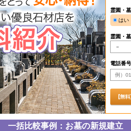
霊園・
はい
霊園・
電話番
一括比較事例：お墓の新規建立