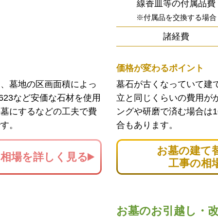
線香皿等の付属品費
※付属品を交換する場合
諸経費
価格が変わるポイント
ン、墓地の区画面積によっ
墓石が古くなっていて建
623など安価な石材を使用
立と同じくらいの費用が
お墓にするなどの工夫で費
ングや研磨で済む場合は1
です。
合もあります。
お墓の建て
の
相場を詳しく見る
工事の相
お墓のお引越し・