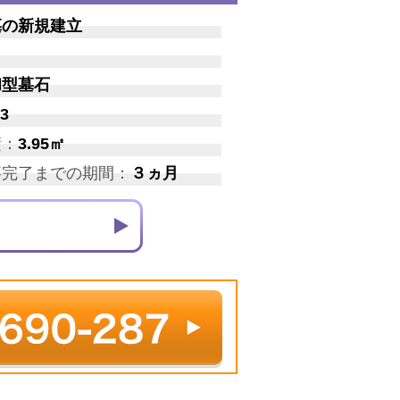
墓の新規建立
和型墓石
3
積：
3.95㎡
事完了までの期間：
３ヵ月