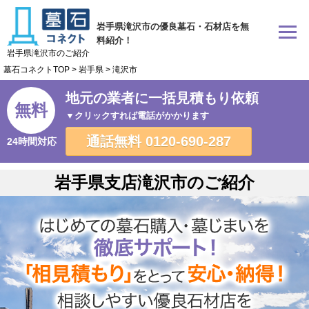
岩手県滝沢市の優良墓石・石材店を無
料紹介！
岩手県滝沢市のご紹介
墓石コネクトTOP
>
岩手県
>
滝沢市
地元の業者に一括見積もり依頼
無料
▼クリックすれば電話がかかります
通話無料
0120-690-287
24時間対応
岩手県支店滝沢市のご紹介