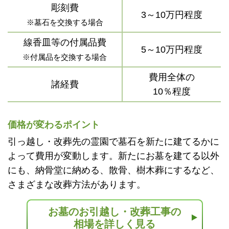
彫刻費
3～10万円程度
※墓石を交換する場合
線香皿等の付属品費
5～10万円程度
※付属品を交換する場合
費用全体の
諸経費
10％程度
価格が変わるポイント
引っ越し・改葬先の霊園で墓石を新たに建てるかに
よって費用が変動します。新たにお墓を建てる以外
にも、納骨堂に納める、散骨、樹木葬にするなど、
さまざまな改葬方法があります。
お墓のお引越し・改葬工事の
相場を詳しく見る