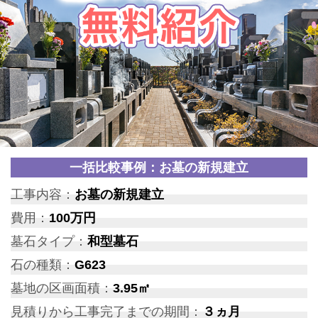
一括比較事例：お墓の新規建立
工事内容：
お墓の新規建立
費用：
100万円
墓石タイプ：
和型墓石
石の種類：
G623
墓地の区画面積：
3.95㎡
見積りから工事完了までの期間：
３ヵ月