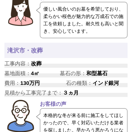
優しい風合いのお墓を希望しており、
柔らかい桜色が魅力的な万成石での施
工を依頼しました。耐久性も高いと聞
き、安心しています。
滝沢市・改葬
工事内容：
改葬
墓地面積：
4㎡
墓石の形：
和型墓石
費用：
130万円
石の種類：
インド銀河
見積から工事完了まで：
３ヵ月
お客様の声
本格的な冬が来る前に施工をしてほし
かったので、早く対応いただける業者
を探しました。早かろう悪かろうにな