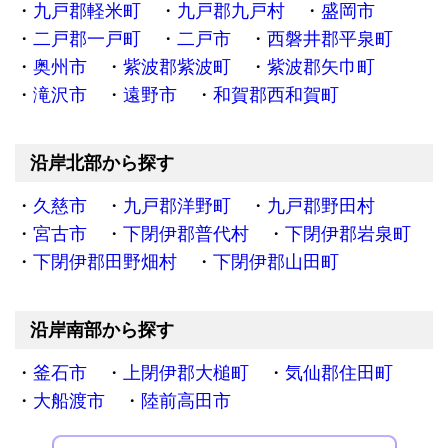
九戸郡軽米町
九戸郡九戸村
盛岡市
二戸郡一戸町
二戸市
西磐井郡平泉町
奥州市
紫波郡紫波町
紫波郡矢巾町
滝沢市
遠野市
和賀郡西和賀町
沿岸北部から探す
久慈市
九戸郡洋野町
九戸郡野田村
宮古市
下閉伊郡普代村
下閉伊郡岩泉町
下閉伊郡田野畑村
下閉伊郡山田町
沿岸南部から探す
釜石市
上閉伊郡大槌町
気仙郡住田町
大船渡市
陸前高田市