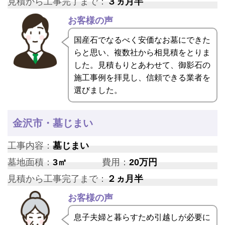
見積から工事完了まで：
３ヵ月半
お客様の声
国産石でなるべく安価なお墓にできた
らと思い、複数社から相見積をとりま
した。見積もりとあわせて、御影石の
施工事例を拝見し、信頼できる業者を
選びました。
金沢市・墓じまい
工事内容：
墓じまい
墓地面積：
3㎡
費用：
20万円
見積から工事完了まで：
２ヵ月半
お客様の声
息子夫婦と暮らすため引越しが必要に