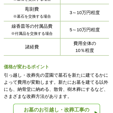
彫刻費
3～10万円程度
※墓石を交換する場合
線香皿等の付属品費
5～10万円程度
※付属品を交換する場合
費用全体の
諸経費
10％程度
価格が変わるポイント
引っ越し・改葬先の霊園で墓石を新たに建てるかに
よって費用が変動します。新たにお墓を建てる以外
にも、納骨堂に納める、散骨、樹木葬にするなど、
さまざまな改葬方法があります。
お墓のお引越し・改葬工事の