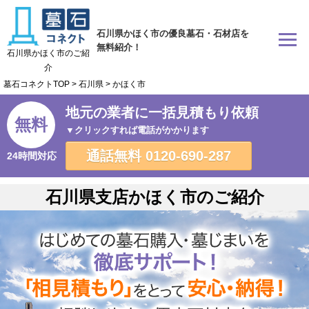
石川県かほく市の優良墓石・石材店を
無料紹介！
石川県かほく市のご紹
介
墓石コネクトTOP
>
石川県
>
かほく市
地元の業者に一括見積もり依頼
無料
▼クリックすれば電話がかかります
通話無料
0120-690-287
24時間対応
石川県支店かほく市のご紹介