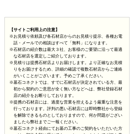
【サイトご利用上の注意】
※お見積り依頼及び各石材店からのお見積り提示、各種お電
話・メールでの相談はすべて「無料」になります。
※石材店の紹介数は最大３社、お客様のご要望に沿って最適
な石材店を選定しご紹介しております。
※見積りは提携石材店よりお届けします。より正確なお見積
りをお届けするため、詳細の確認で複数石材店からご連絡
がいくことがございます。予めご了承ください。
※墓石コネクトでは、すでに石材店が決定されている方、最
初から契約のご意思が全く無い方などへは、弊社登録石材
店の紹介をお断りしております。
※提携の石材店には、過度な営業を控えるよう厳重な注意を
行っております。評判の悪い石材店には即時弊社から登録
を解除できるものとしておりますので、何か問題がござい
ましたら弊社までご一報ください。
※墓石コネクト経由にてお墓の工事のご契約をいただいた方