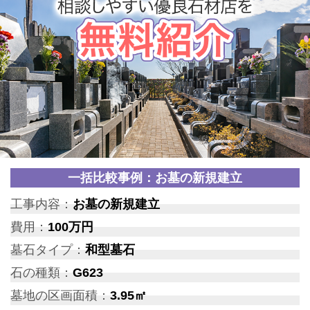
一括比較事例：お墓の新規建立
工事内容：
お墓の新規建立
費用：
100万円
墓石タイプ：
和型墓石
石の種類：
G623
墓地の区画面積：
3.95㎡