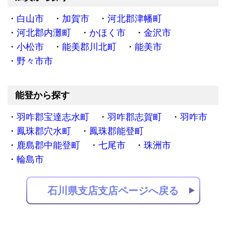
白山市
加賀市
河北郡津幡町
河北郡内灘町
かほく市
金沢市
小松市
能美郡川北町
能美市
野々市市
能登から探す
羽咋郡宝達志水町
羽咋郡志賀町
羽咋市
鳳珠郡穴水町
鳳珠郡能登町
鹿島郡中能登町
七尾市
珠洲市
輪島市
石川県支店支店ページへ戻る