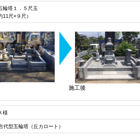
五輪塔１．５尺玉
約11尺×９尺）
施工後
Ｋ様
玉古代型五輪塔（丘カロート）