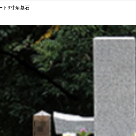
ート9寸角墓石