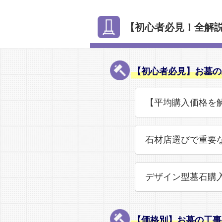
【初心者必見！全解
【初心者必見】お墓の
【平均購入価格を
石材店選びで重要
デザイン型墓石購
【価格別】お墓の工事