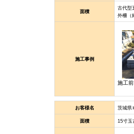
古代型
面積
外柵（
施工事例
施工前
お客様名
茨城県
面積
15寸