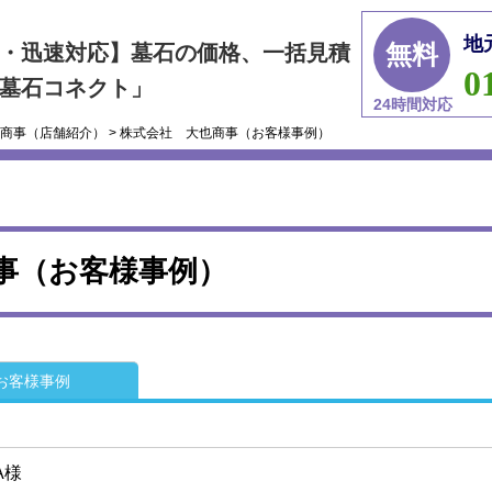
地
無料
・迅速対応】墓石の価格、一括見積
0
墓石コネクト」
24時間対応
商事（店舗紹介）
>
株式会社 大也商事（お客様事例）
事（お客様事例）
お客様事例
A様