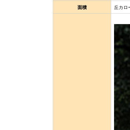
面積
丘カロ