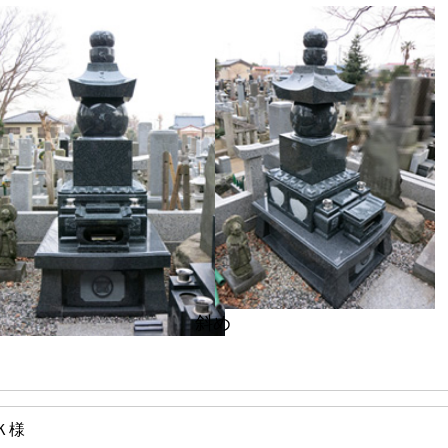
斜め
Ｋ様