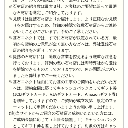
話・メールでの相談はすべて「無料」になります。
※石材店の紹介数は最大３社、お客様のご要望に沿って最適
な石材店を選定しご紹介しております。
※見積りは提携石材店よりお届けします。より正確なお見積
りをお届けするため、詳細の確認で複数石材店からご連絡
がいくことがございます。予めご了承ください。
※墓石コネクトでは、すでに石材店が決定されている方、最
初から契約のご意思が全く無い方などへは、弊社登録石材
店の紹介をお断りしております。
※提携の石材店には、過度な営業を控えるよう厳重な注意を
行っております。評判の悪い石材店には即時弊社から登録
を解除できるものとしておりますので、何か問題がござい
ましたら弊社までご一報ください。
※墓石コネクト経由にてお墓の工事のご契約をいただいた方
へは、契約金額に応じてキャッシュバックとしてギフト券
(JCBギフトカード、VJAギフトカード、Amazonギフト券)
を贈呈しておりますので、ご契約が成立次第、規定のフォ
ーマットにて申請くださいますようお願い申し上げます。
(注)当サイトからご紹介の石材店と成約いただいた方には、
ご成約金額に応じて（上限金額無し！）キャッシュバック
としてギフト券を差し上げております。対象の方はキャッ