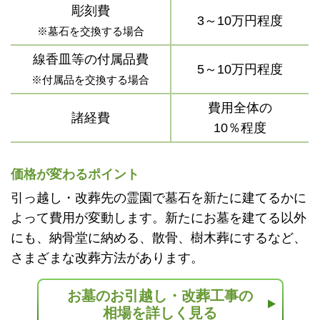
彫刻費
3～10万円程度
※墓石を交換する場合
線香皿等の付属品費
5～10万円程度
※付属品を交換する場合
費用全体の
諸経費
10％程度
価格が変わるポイント
引っ越し・改葬先の霊園で墓石を新たに建てるかに
よって費用が変動します。新たにお墓を建てる以外
にも、納骨堂に納める、散骨、樹木葬にするなど、
さまざまな改葬方法があります。
お墓のお引越し・改葬工事の
相場を詳しく見る