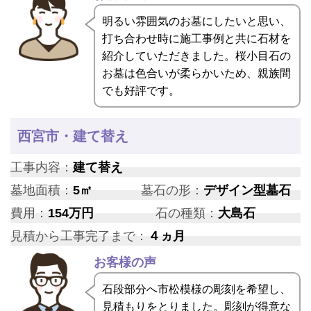
明るい雰囲気のお墓にしたいと思い、
打ち合わせ時に施工事例と共に石材を
紹介していただきました。桜小目石の
お墓は色合いが柔らかいため、親族間
でも好評です。
西宮市・建て替え
工事内容：
建て替え
墓地面積：
5㎡
墓石の形：
デザイン型墓石
費用：
154万円
石の種類：
大島石
見積から工事完了まで：
４ヵ月
お客様の声
石段部分へ市松模様の彫刻を希望し、
見積もりをとりました。彫刻が得意な