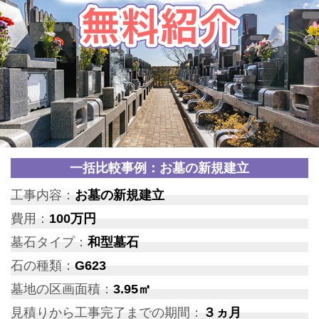
一括比較事例：お墓の新規建立
工事内容：
お墓の新規建立
費用：
100万円
墓石タイプ：
和型墓石
石の種類：
G623
墓地の区画面積：
3.95㎡
見積りから工事完了までの期間：
３ヵ月