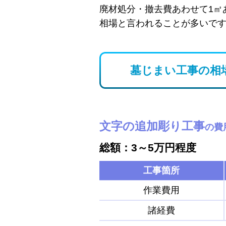
廃材処分・撤去費あわせて1㎡
相場と言われることが多いで
墓じまい工事の相
文字の追加彫り工事
の費
総額：3～5万円程度
工事箇所
作業費用
諸経費