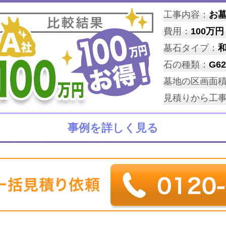
工事内容：
お
費用：
100万円
墓石タイプ：
石の種類：
G62
墓地の区画面
見積りから工
事例を詳しく見る