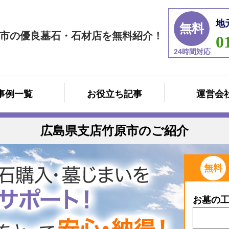
地
無料
市の優良墓石・石材店を無料紹介！
0
24時間対応
事例一覧
お役立ち記事
運営会
広島県支店竹原市のご紹介
無料
お墓の