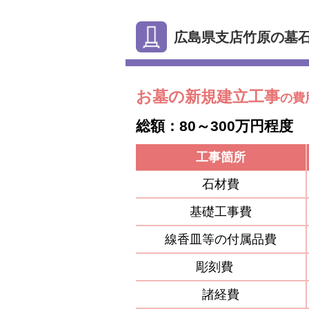
広島県支店竹原の墓
お墓の新規建立工事
の費
総額：80～300万円程度
工事箇所
石材費
基礎工事費
線香皿等の付属品費
彫刻費
諸経費