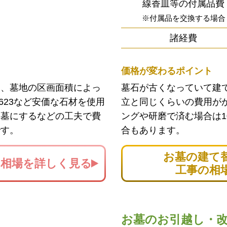
線香皿等の付属品費
※付属品を交換する場合
諸経費
価格が変わるポイント
ン、墓地の区画面積によっ
墓石が古くなっていて建
623など安価な石材を使用
立と同じくらいの費用が
お墓にするなどの工夫で費
ングや研磨で済む場合は1
です。
合もあります。
お墓の建て
の
相場を詳しく見る
工事の相
お墓のお引越し・