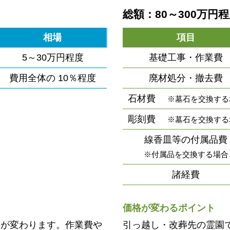
総額：80～300万円
相場
項目
5～30万円程度
基礎工事・作業費
費用全体の
10％程度
廃材処分・撤去費
石材費
※墓石を交換する
彫刻費
※墓石を交換する
線香皿等の付属品費
※付属品を交換する場合
諸経費
価格が変わるポイント
用が変わります。作業費や
引っ越し・改葬先の霊園