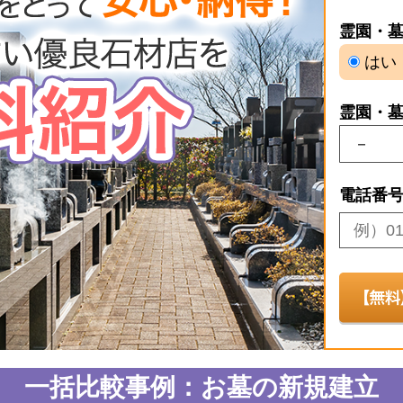
霊園・
はい
霊園・
電話番
一括比較事例：お墓の新規建立