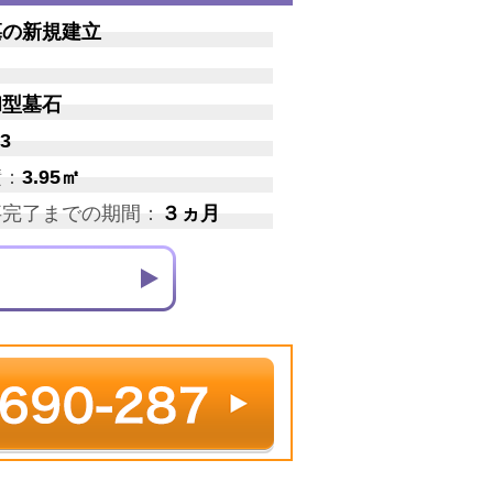
墓の新規建立
和型墓石
3
積：
3.95㎡
事完了までの期間：
３ヵ月