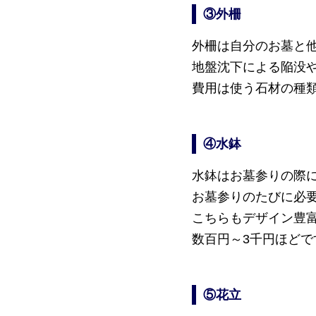
③外柵
外柵は自分のお墓と
地盤沈下による陥没
費用は使う石材の種類
④水鉢
水鉢はお墓参りの際
お墓参りのたびに必
こちらもデザイン豊
数百円～3千円ほどで
⑤花立