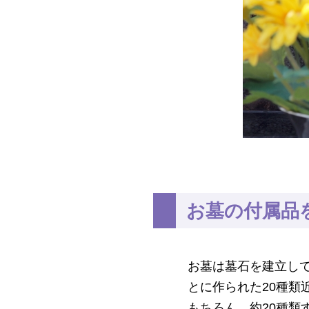
お墓の付属品
お墓は墓石を建立し
とに作られた20種類
もちろん、約20種類