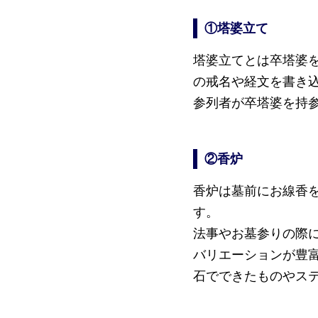
①塔婆立て
塔婆立てとは卒塔婆
の戒名や経文を書き込
参列者が卒塔婆を持
②香炉
香炉は墓前にお線香
す。
法事やお墓参りの際
バリエーションが豊
石でできたものやステ