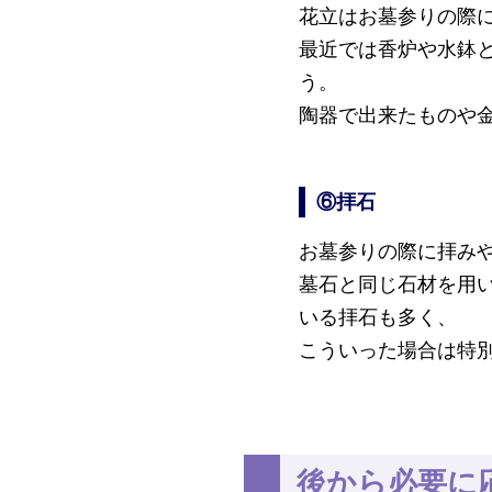
花立はお墓参りの際
最近では香炉や水鉢
う。
陶器で出来たものや
⑥拝石
お墓参りの際に拝み
墓石と同じ石材を用
いる拝石も多く、
こういった場合は特
後から必要に