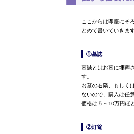
ここからは即座にそ
とめて書いていきま
①墓誌
墓誌とはお墓に埋葬
す。
お墓の右隣、もしく
ないので、購入は任
価格は５～10万円ほ
②灯篭