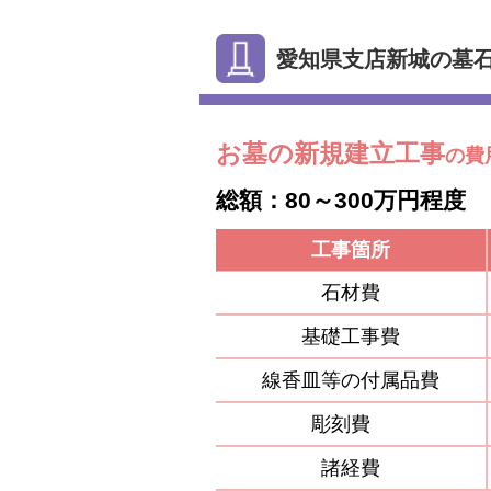
愛知県支店新城の墓
お墓の新規建立工事
の費
総額：80～300万円程度
工事箇所
石材費
基礎工事費
線香皿等の付属品費
彫刻費
諸経費