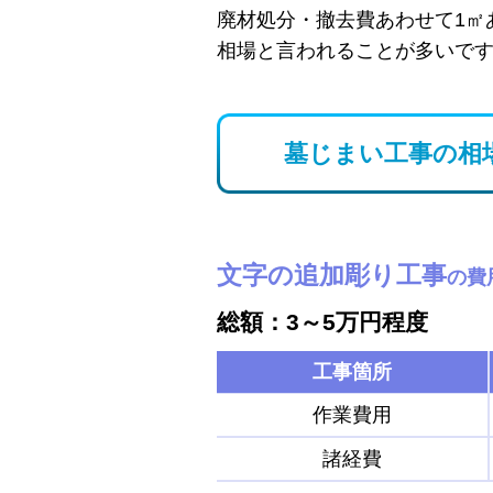
廃材処分・撤去費あわせて1㎡
相場と言われることが多いで
墓じまい工事の相
文字の追加彫り工事
の費
総額：3～5万円程度
工事箇所
作業費用
諸経費