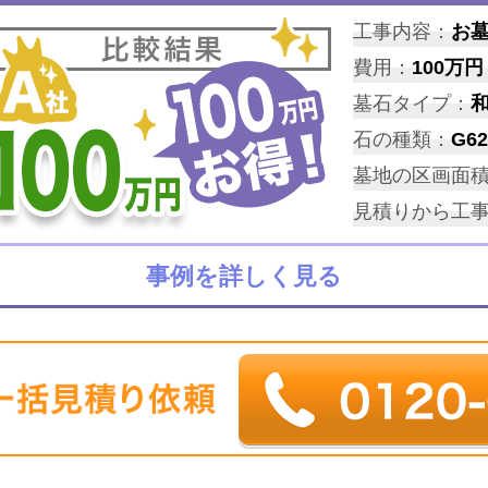
工事内容：
お
費用：
100万円
墓石タイプ：
石の種類：
G62
墓地の区画面
見積りから工
事例を詳しく見る