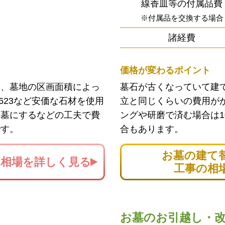
線香皿等の付属品費
※付属品を交換する場合
諸経費
価格が変わるポイント
ン、墓地の区画面積によっ
墓石が古くなっていて建
623など安価な石材を使用
立と同じくらいの費用が
お墓にするなどの工夫で費
ングや研磨で済む場合は1
です。
合もあります。
お墓の建て
の
相場を詳しく見る
工事の相
お墓のお引越し・