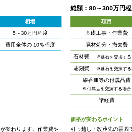
総額：80～300万円
相場
項目
5～30万円程度
基礎工事・作業費
費用全体の
10％程度
廃材処分・撤去費
石材費
※墓石を交換する
彫刻費
※墓石を交換する
線香皿等の付属品費
※付属品を交換する場合
諸経費
価格が変わるポイント
用が変わります。作業費や
引っ越し・改葬先の霊園