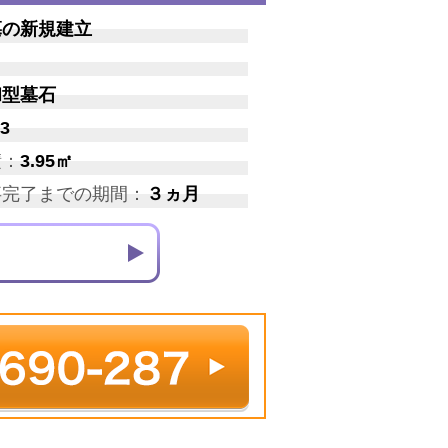
墓の新規建立
和型墓石
3
積：
3.95㎡
事完了までの期間：
３ヵ月