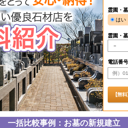
霊園・
はい
霊園・
電話番
一括比較事例：お墓の新規建立