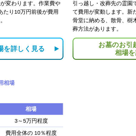
用が変わります。作業費や
引っ越し・改葬先の霊園
あたり10万円前後が費用
て費用が変動します。新
す。
骨堂に納める、散骨、樹
葬方法があります。
お墓のお引
場を
詳しく見る
相場を
用相場
相場
3～5万円程度
費用全体の
10％程度