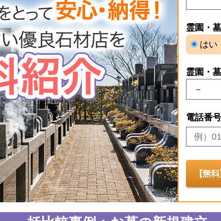
霊園・
はい
霊園・
電話番