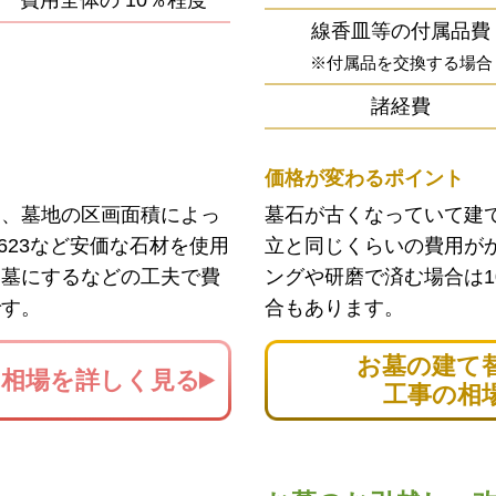
費用全体の
10％程度
線香皿等の付属品費
※付属品を交換する場合
諸経費
価格が変わるポイント
ン、墓地の区画面積によっ
墓石が古くなっていて建
623など安価な石材を使用
立と同じくらいの費用が
お墓にするなどの工夫で費
ングや研磨で済む場合は1
です。
合もあります。
お墓の建て
の
相場を詳しく見る
工事の相