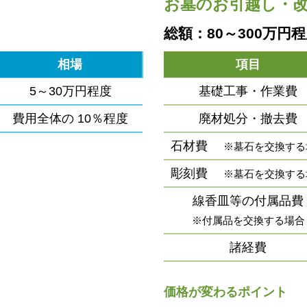
お墓のお引越し・
総額：80～300万円
相場
項目
5～30万円程度
基礎工事・作業費
費用全体の
10％程度
廃材処分・撤去費
石材費
※墓石を交換する
彫刻費
※墓石を交換する
線香皿等の付属品費
※付属品を交換する場合
諸経費
価格が変わるポイント