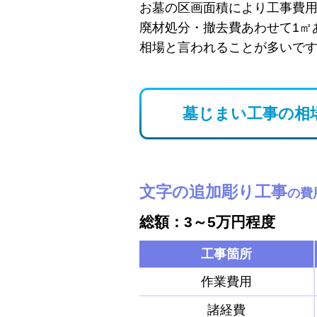
お墓の区画面積により工事費
廃材処分・撤去費あわせて1㎡
相場と言われることが多いで
墓じまい工事の相
文字の追加彫り工事
の費
総額：3～5万円程度
工事箇所
作業費用
諸経費