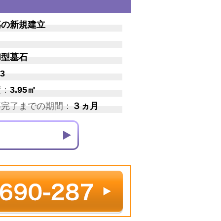
墓の新規建立
和型墓石
3
積：
3.95㎡
事完了までの期間：
３ヵ月