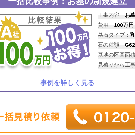
一括比較事例：お墓の新規建立
工事内容：
お
費用：
100万円
墓石タイプ：
石の種類：
G62
墓地の区画面
見積りから工
事例を詳しく見る