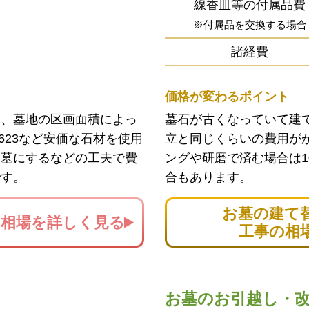
線香皿等の付属品費
※付属品を交換する場合
諸経費
価格が変わるポイント
ン、墓地の区画面積によっ
墓石が古くなっていて建
623など安価な石材を使用
立と同じくらいの費用が
お墓にするなどの工夫で費
ングや研磨で済む場合は1
です。
合もあります。
お墓の建て
の
相場を詳しく見る
工事の相
お墓のお引越し・