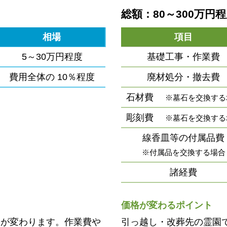
総額：80～300万円
相場
項目
5～30万円程度
基礎工事・作業費
費用全体の
10％程度
廃材処分・撤去費
石材費
※墓石を交換する
彫刻費
※墓石を交換する
線香皿等の付属品費
※付属品を交換する場合
諸経費
価格が変わるポイント
用が変わります。作業費や
引っ越し・改葬先の霊園