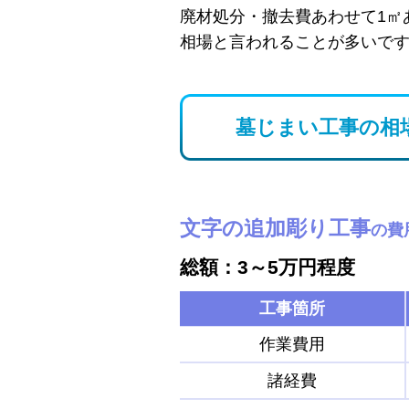
廃材処分・撤去費あわせて1㎡
相場と言われることが多いで
墓じまい工事の相
文字の追加彫り工事
の費
総額：3～5万円程度
工事箇所
作業費用
諸経費