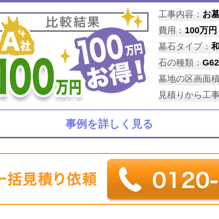
工事内容：
お
費用：
100万円
墓石タイプ：
石の種類：
G62
墓地の区画面
見積りから工
事例を詳しく見る