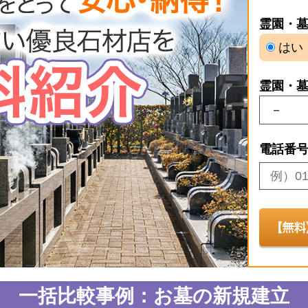
霊園・
はい
霊園・
電話番
一括比較事例：お墓の新規建立