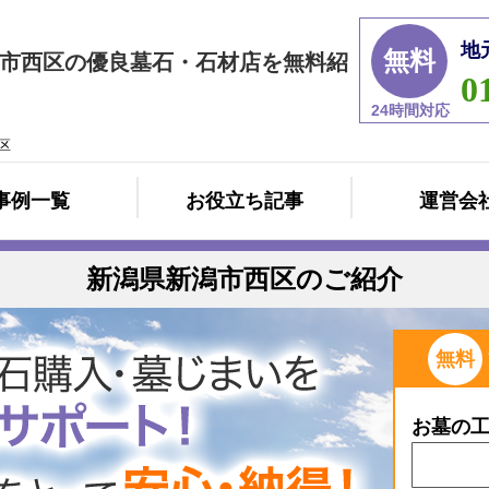
地
無料
市西区の優良墓石・石材店を無料紹
0
24時間対応
区
事例一覧
お役立ち記事
運営会
新潟県新潟市西区のご紹介
無料
お墓の