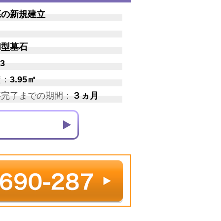
墓の新規建立
和型墓石
3
積：
3.95㎡
事完了までの期間：
３ヵ月