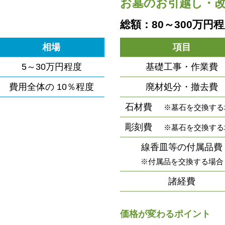
お墓のお引越し・
総額：80～300万円
相場
項目
5～30万円程度
基礎工事・作業費
費用全体の
10％程度
廃材処分・撤去費
石材費
※墓石を交換する
彫刻費
※墓石を交換する
線香皿等の付属品費
※付属品を交換する場合
諸経費
価格が変わるポイント