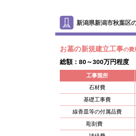
新潟県新潟市秋葉区
お墓の新規建立工事
の費
総額：80～300万円程度
工事箇所
石材費
基礎工事費
線香皿等の付属品費
彫刻費