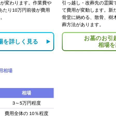
用が変わります。作業費や
引っ越し・改葬先の霊園
あたり10万円前後が費用
て費用が変動します。新
す。
骨堂に納める、散骨、樹
葬方法があります。
お墓のお引
場を
詳しく見る
相場を
用相場
相場
3～5万円程度
費用全体の
10％程度