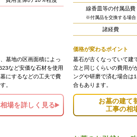
費用全体の
10％程度
線香皿等の付属品費
※付属品を交換する場合
諸経費
価格が変わるポイント
ン、墓地の区画面積によっ
墓石が古くなっていて建
623など安価な石材を使用
立と同じくらいの費用が
お墓にするなどの工夫で費
ングや研磨で済む場合は1
です。
合もあります。
お墓の建て
の
相場を詳しく見る
工事の相