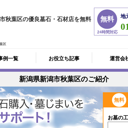
地
無料
市秋葉区の優良墓石・石材店を無料
0
24時間対応
葉区
事例一覧
お役立ち記事
運営会
新潟県新潟市秋葉区のご紹介
無料
お墓の