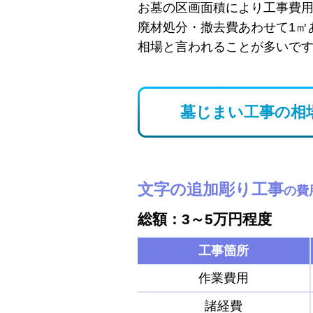
お墓の区画面積により工事費
廃材処分・撤去費あわせて1㎡
相場と言われることが多いで
墓じまい工事の相
文字の追加彫り工事
の費
総額：3～5万円程度
工事箇所
作業費用
諸経費