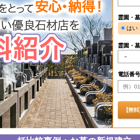
霊園・
はい
霊園・
電話番