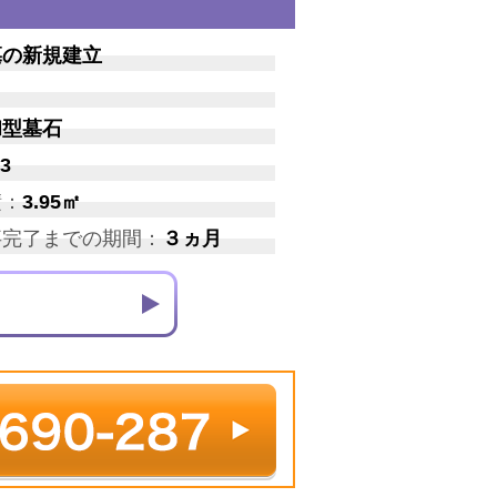
墓の新規建立
和型墓石
3
積：
3.95㎡
事完了までの期間：
３ヵ月