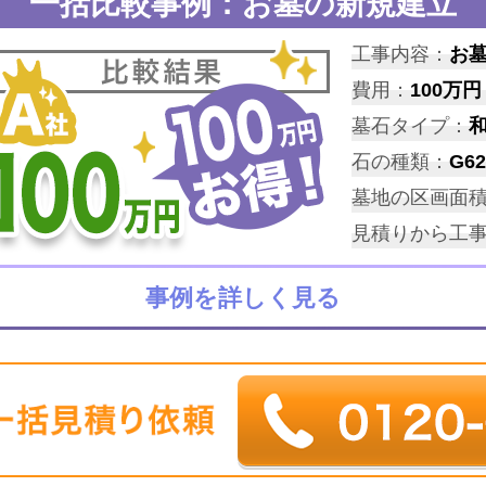
一括比較事例：お墓の新規建立
工事内容：
お
費用：
100万円
墓石タイプ：
石の種類：
G62
墓地の区画面
見積りから工
事例を詳しく見る